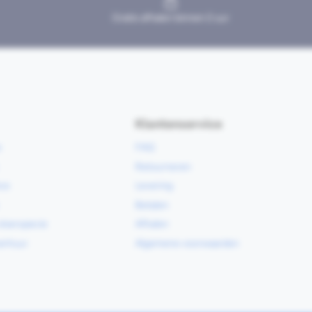
Gratis afhalen binnen 2 uur
Klantenservice
e
FAQ
Retourneren
ce
Levering
Betalen
vloerspecie
Afhalen
erhuur
Algemene voorwaarden