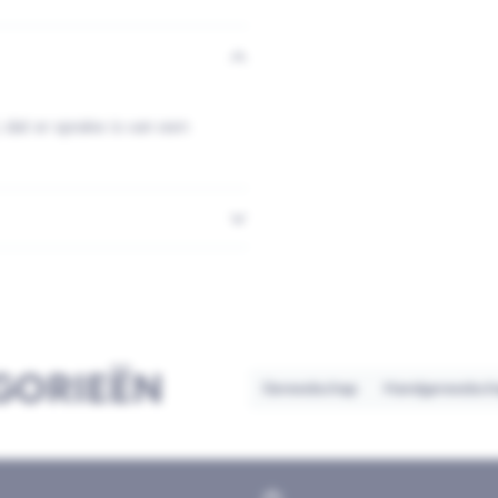
 dat er sprake is van een
GORIEËN
Gereedschap
Handgereedsch