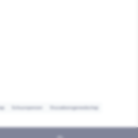
ap
Schuursponzen
Stucadoorsgereedschap