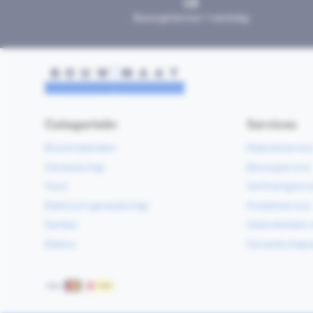
Bezorgd binnen 1 werkdag
Categorieën
Services
Bouwmaterialen
Klaarzetservic
Gereedschap
Bezorgservice
Hout
Verfmengservi
Elektrisch gereedschap
Kredietservice
Sanitair
Gebruiksklare 
Elektra
Gereedschapv
Betaalmethoden