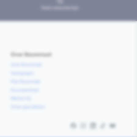
Geen retourtermijn
Over Bouwmaat
Over Bouwmaat
Vestigingen
Mijn Bouwmaat
Duurzaamheid
Werken bij
Onze specialisten
Facebook
Instagram
LinkedIn
TikTok
YouTube