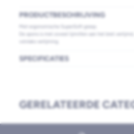
PRODUCTBESCHRIJVING
Met ergonomische SuperSoft greep.
De spons is met zoveel lijmrillen aan het bret verlijmd,
volvlaks verlijming.
SPECIFICATIES
GERELATEERDE CATE