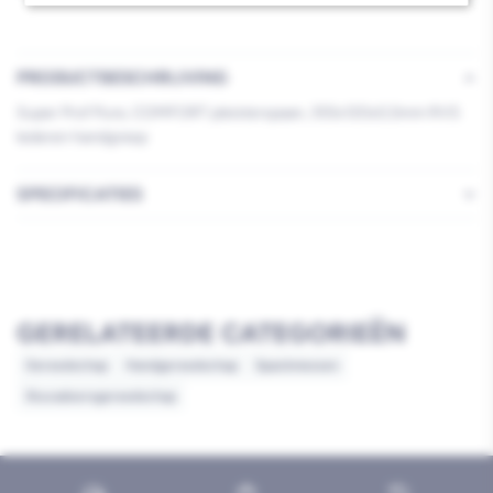
355x120x0,5mm
355x120x0,5mm
PRODUCTBESCHRIJVING
Super Prof Pure, COMFORT pleisterspaan, 355x120x0,5mm RVS
lederen handgreep
SPECIFICATIES
GERELATEERDE CATEGORIEËN
Gereedschap
Handgereedschap
Spackmessen
Stucadoorsgereedschap