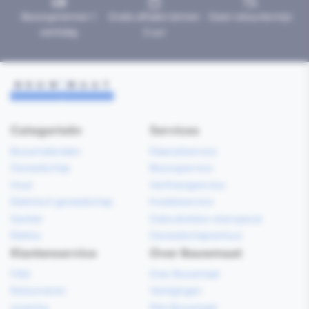
Bezorgd binnen 1
Gratis afhalen binnen
Geen retourtermijn
werkdag
2 uur
Categorieën
Services
Bouwmaterialen
Klaarzetservice
Gereedschap
Bezorgservice
Hout
Verfmengservice
Elektrisch gereedschap
Kredietservice
Sanitair
Gebruiksklare vloerspecie
Elektra
Gereedschapverhuur
Klantenservice
Over Bouwmaat
FAQ
Over Bouwmaat
Retourneren
Vestigingen
Levering
Mijn Bouwmaat