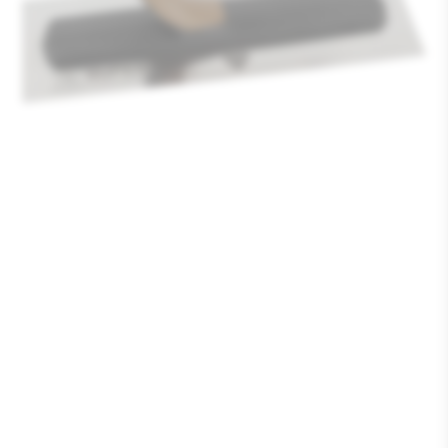
Media
1
openen