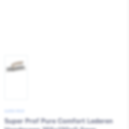
Afbeelding
1
laden
SUPER PROF
Super Prof Pure Comfort Lederen