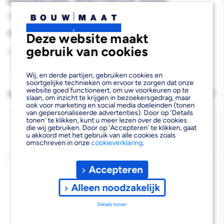
Handgreep 355x120x0,5mm
866712
Reguliere
€72,56
Deze website maakt
prijs
gebruik van cookies
Aantal
Aantal
Aantal
Wij, en derde partijen, gebruiken cookies en
soortgelijke technieken om ervoor te zorgen dat onze
verlagen
verhogen
website goed functioneert, om uw voorkeuren op te
AFHALEN OF LATEN BEZORGEN
Wijzig vestiging
slaan, om inzicht te krijgen in bezoekersgedrag, maar
van
van
ook voor marketing en social media doeleinden (tonen
van gepersonaliseerde advertenties). Door op ‘Details
tonen’ te klikken, kunt u meer lezen over de cookies
Super
Super
Bezorgen
die wij gebruiken. Door op ‘Accepteren’ te klikken, gaat
u akkoord met het gebruik van alle cookies zoals
Beschikbaar voor bezorgen
2
Prof
Prof
omschreven in onze
cookieverklaring
.
Voor 19:00 uur besteld, dinsdag 11 augustus bezorgd.
Pure
Pure
Accepteren
Kies vestiging
Comfort
Comfort
Afhalen mogelijk
Alleen noodzakelijk
›
Lederen
Lederen
Niet beschikbaar in de vestiging
-
Details tonen
Handgreep
Handgreep
Kies je vestiging om de exacte schaplocatie te zien.