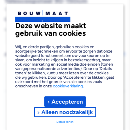
Telescoopsteel 90-150cm
10001086
Reguliere
€23,59
Deze website maakt
prijs
Aantal
gebruik van cookies
Aantal
Aantal
Wij, en derde partijen, gebruiken cookies en
verlagen
verhogen
soortgelijke technieken om ervoor te zorgen dat onze
AFHALEN OF LATEN BEZORGEN
Wijzig vestiging
website goed functioneert, om uw voorkeuren op te
slaan, om inzicht te krijgen in bezoekersgedrag, maar
van
van
ook voor marketing en social media doeleinden (tonen
van gepersonaliseerde advertenties). Door op ‘Details
Super
Super
Bezorgen
tonen’ te klikken, kunt u meer lezen over de cookies
die wij gebruiken. Door op ‘Accepteren’ te klikken, gaat
Beschikbaar voor bezorgen
4
Prof
Prof
u akkoord met het gebruik van alle cookies zoals
Voor 19:00 uur besteld, dinsdag 11 augustus bezorgd.
omschreven in onze
cookieverklaring
.
Multi
Multi
Kies vestiging
Click
Click
Accepteren
Afhalen mogelijk
›
Aluminium
Aluminium
Alleen noodzakelijk
Niet beschikbaar in de vestiging
-
Telescoopsteel
Telescoopsteel
Details tonen
Kies je vestiging om de exacte schaplocatie te zien.