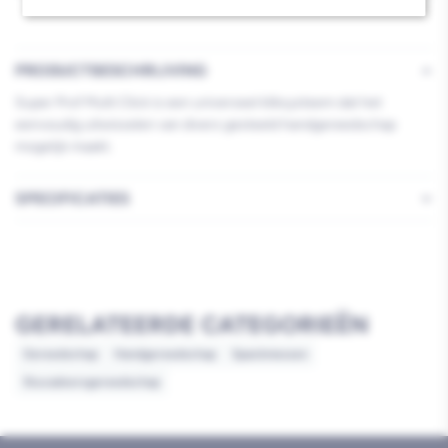
90-
90-
150cm
150cm
PRODUCTBESCHRIJVING
Super Prof Multi Click is een universeel kliksysteem dat het
eenvoudig uitwisselen van divers gesteeld handgereedschap
mogelijk maakt.
SPECIFICATIES
GERELATEERDE CATEGORIEËN
Gereedschap
Handgereedschap
Spackmessen
Stucadoorsgereedschap