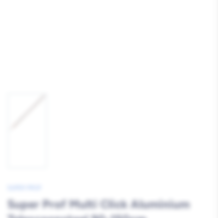
Afbeelding
1
laden
SUPER PROF
Super Prof Multi Click Aluminium