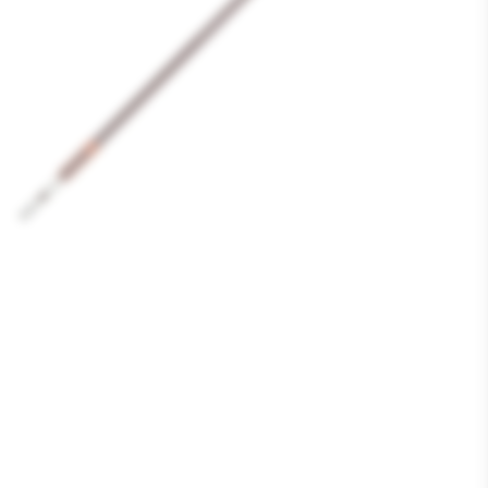
Media
1
openen