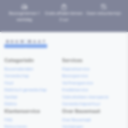
Bezorgd binnen 1
Gratis afhalen binnen
Geen retourtermijn
werkdag
2 uur
Categorieën
Services
Bouwmaterialen
Klaarzetservice
Gereedschap
Bezorgservice
Hout
Verfmengservice
Elektrisch gereedschap
Kredietservice
Sanitair
Gebruiksklare vloerspecie
Elektra
Gereedschapverhuur
Klantenservice
Over Bouwmaat
FAQ
Over Bouwmaat
Retourneren
Vestigingen