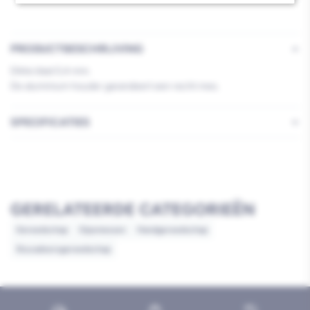
Greep
Greep
950mm
950mm
PRODUCTBESCHRIJVING
Dikte blad 0,4 mm.
De aluminium houder garandeert een recht mes.
SPECIFICATIES
GERELATEERDE CATEGORIEËN
Gereedschap
Gipsmessen
Handgereedschap
Stucadoorsgereedschap