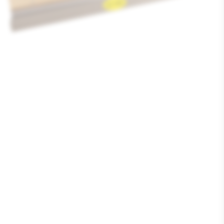
Media
1
openen