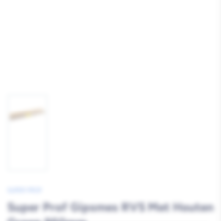
Afbeelding
1
laden
SUPER PROF
Super Prof Gipsmes RVS Met Houten