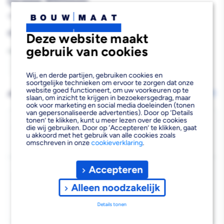
Greep 950mm
453466
Reguliere
€83,68
Deze website maakt
prijs
gebruik van cookies
Aantal
Aantal
Aantal
Wij, en derde partijen, gebruiken cookies en
soortgelijke technieken om ervoor te zorgen dat onze
verlagen
verhogen
website goed functioneert, om uw voorkeuren op te
AFHALEN OF LATEN BEZORGEN
Wijzig vestiging
slaan, om inzicht te krijgen in bezoekersgedrag, maar
van
van
ook voor marketing en social media doeleinden (tonen
van gepersonaliseerde advertenties). Door op ‘Details
tonen’ te klikken, kunt u meer lezen over de cookies
Super
Super
Bezorgen
die wij gebruiken. Door op ‘Accepteren’ te klikken, gaat
u akkoord met het gebruik van alle cookies zoals
Beschikbaar voor bezorgen
4
Prof
Prof
omschreven in onze
cookieverklaring
.
Voor 19:00 uur besteld, zaterdag 8 augustus bezorgd.
Gipsmes
Gipsmes
Accepteren
Kies vestiging
RVS
RVS
Afhalen mogelijk
Alleen noodzakelijk
›
Met
Met
Niet beschikbaar in de vestiging
-
Details tonen
Houten
Houten
Kies je vestiging om de exacte schaplocatie te zien.