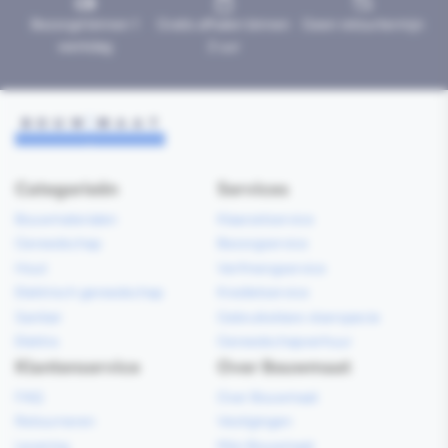
Bezorgd binnen 1
Gratis afhalen binnen
Geen retourtermijn
werkdag
2 uur
Categorieën
Services
Bouwmaterialen
Klaarzetservice
Gereedschap
Bezorgservice
Hout
Verfmengservice
Elektrisch gereedschap
Kredietservice
Sanitair
Gebruiksklare vloerspecie
Elektra
Gereedschapverhuur
Klantenservice
Over Bouwmaat
FAQ
Over Bouwmaat
Retourneren
Vestigingen
Levering
Mijn Bouwmaat