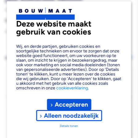
Met Softgreep 140mm
453717
Reguliere
€8,49
Deze website maakt
prijs
gebruik van cookies
Aantal
Aantal
Aantal
Wij, en derde partijen, gebruiken cookies en
soortgelijke technieken om ervoor te zorgen dat onze
verlagen
verhogen
website goed functioneert, om uw voorkeuren op te
AFHALEN OF LATEN BEZORGEN
Wijzig vestiging
slaan, om inzicht te krijgen in bezoekersgedrag, maar
van
van
ook voor marketing en social media doeleinden (tonen
van gepersonaliseerde advertenties). Door op ‘Details
tonen’ te klikken, kunt u meer lezen over de cookies
Super
Super
Bezorgen
die wij gebruiken. Door op ‘Accepteren’ te klikken, gaat
u akkoord met het gebruik van alle cookies zoals
Beschikbaar voor bezorgen
3
Prof
Prof
omschreven in onze
cookieverklaring
.
Voor 19:00 uur besteld, morgen bezorgd.
Eco
Eco
Accepteren
Kies vestiging
Punttroffel
Punttroffel
Afhalen mogelijk
Alleen noodzakelijk
›
RVS
RVS
Niet beschikbaar in de vestiging
-
Details tonen
Spits
Spits
Kies je vestiging om de exacte schaplocatie te zien.