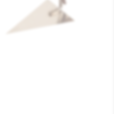
Media
1
openen