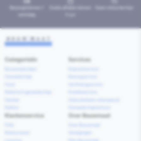
Bezorgd binnen 1
Gratis afhalen binnen
Geen retourtermijn
werkdag
2 uur
Categorieën
Services
Bouwmaterialen
Klaarzetservice
Gereedschap
Bezorgservice
Hout
Verfmengservice
Elektrisch gereedschap
Kredietservice
Sanitair
Gebruiksklare vloerspecie
Elektra
Gereedschapverhuur
Klantenservice
Over Bouwmaat
FAQ
Over Bouwmaat
Retourneren
Vestigingen
Levering
Mijn Bouwmaat