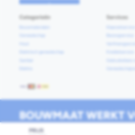
Categorieën
Services
Bouwmaterialen
Klaarzetservic
Gereedschap
Bezorgservice
Hout
Verfmengservi
Elektrisch gereedschap
Kredietservice
Sanitair
Gebruiksklare 
Elektra
Gereedschapv
Betaalmethoden
BOUWMAAT WERKT V
PRIJS