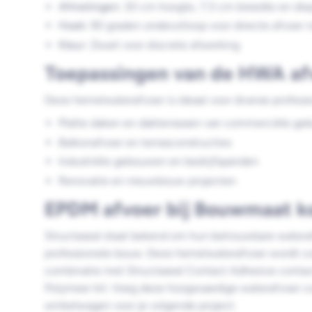
Afmetingen:
30 cm hoogte, 7,5 cm breedte en die
Hoek:
90 graden onderuitloop voor directe afvoer 
Kleur:
Zwart voor discrete afwerking
Toepassingen van de HWA af
Deze hemelwaterafvoer is ideaal voor diverse profess
Platte daken en dakterrassen van commerciële g
Balkonafvoer en terrasconstructies
Industriële gebouwen en bedrijfspanden
Renovatie en nieuwbouw projecten
EPDM afvoer bij Bouwmaat k
Structaseal staat bekend om hun betrouwbare watera
professionele bouw. Deze hemelwaterafvoer wordt cor
combinatie met Structaseal Contact Adhesive contac
Polymeer kit. Voeg deze hoogwaardige waterafvoer c
winkelwagen voor je volgende project.