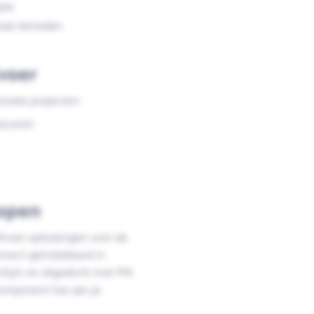
pte
naar beneden
voer
ionele projecten:
ebouwen
open
fvoer oplossingen voor de
rect geïnstalleerd in
tlijm en afgedicht met MS
omponent toe aan je