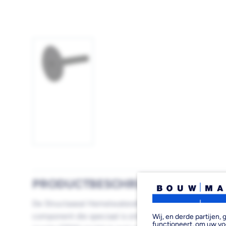
Afbeelding
1
laden
PRODUCTBESCHRIJVING
De Structaseal Hemelwaterafvoer EPDM Ø 75 mm is 
component die speciaal is ontwikkeld voor efficiënte
Wij, en derde partijen
functioneert, om uw vo