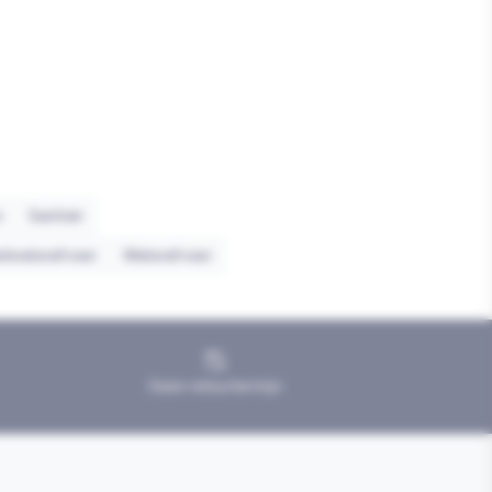
m
Sanitair
elwaterafvoer
Waterafvoer
Geen retourtermijn