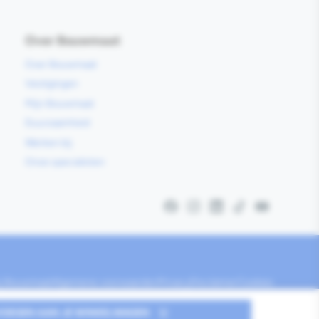
Over Bouwmaat
Over Bouwmaat
Vestigingen
Mijn Bouwmaat
Duurzaamheid
Werken bij
Onze specialisten
Facebook
Instagram
LinkedIn
TikTok
YouTube
ij Bouwmaat
Algemene voorwaarden
Privacy
Disclaimer
Cookies
OEGEN AAN JE WINKELWAGEN
2026
Bouwmaat
©