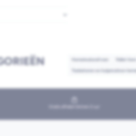
GORIEËN
Hemelwaterafvoer
Pallet ite
Toebehoren en hulpstukken hem
Gratis afhalen binnen 2 uur