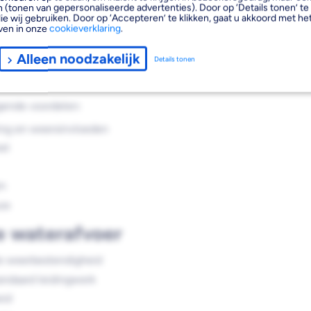
en een lengte van 400 mm
 (tonen van gepersonaliseerde advertenties). Door op ‘Details tonen’ te 
ie wij gebruiken. Door op ‘Accepteren’ te klikken, gaat u akkoord met het
weersinvloeden. Het product is
ven in onze
cookieverklaring
.
or een waterdichte aansluiting
ionele installaties.
Alleen noodzakelijk
Details tonen
gende voordelen:
ing en weersinvloeden
et
jm
ze
e waterafvoer
e weerbestendigheid
ndaard leidingwerk
eid