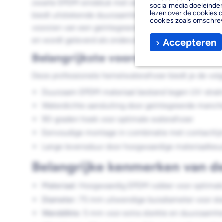
zwarte EPDM eindstuk met een diameter van 75 mm 
social media doeleinden
lezen over de cookies d
biedt uitstekende duurzaamheid en weerstand tegen 
cookies zoals omschre
voorzien van een geïntegreerde manchet die zorgt vo
en wordt geleverd als onderuitloop variant voor profess
Accepteren
Belangrijkste voordelen
Deze professionele hemelwaterafvoer biedt je de vol
Duurzaam EPDM materiaal bestand tegen UV-stral
Waterdichte aansluiting door geïntegreerde manch
90-graden hoek voor optimale waterafvoer
Eenvoudige montage in combinatie met contactli
Lange levensduur door hoogwaardige materiaalkeu
Belangrijke kenmerken van d
Materiaal:
Hoogwaardig EPDM rubber voor optimal
Diameter:
75 mm uitwendige buisdiameter voor sta
Wanddikte:
5 mm voor extra sterkte en duurzaamh