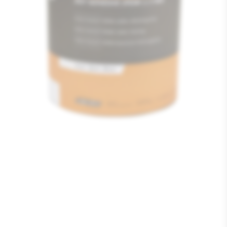
Media
1
openen