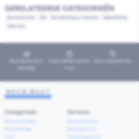
GERELATEERDE CATEGORIEËN
Bouwmaterialen
Dak
Dak afdichting en reparatie
Dakbedekking
Pallet item
Bezorgd binnen 1
Gratis afhalen binnen
Geen retourtermijn
werkdag
2 uur
Categorieën
Services
Bouwmaterialen
Klaarzetservice
Gereedschap
Bezorgservice
Hout
Verfmengservice