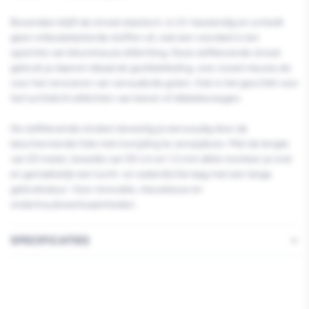
Bovendien blijft de strook elastisch, is UV-bestendig en scheidt
geen milieubelastende stoffen uit, wat een voordeel is ten
opzichte van bitumineuze afdichting. Deze zelfklevende strook
gebruik je daarom ideaal als gootbekleding, voor zowel nieuwe als
voor het renoveren van verouderde goten. Ook is het geschikt voor
het luchtdicht afdichten van kieren of dilatatievoegen.
De zelfklevende stroken bevestig je eenvoudig door de
beschermende folie met insnijding te verwijderen. Met de lengte
van 20 meter, breedte van 50 cm en 1,3 mm dikte monteer je snel
en gemakkelijk een lucht- en waterdichte laag met een lange
gebruiksduur. Voor renovatie, nieuwbouw en
onderhoudswerkzaamheden.
SPECIFICATIES