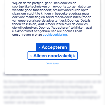
van
van
Wij, en derde partijen, gebruiken cookies en
soortgelijke technieken om ervoor te zorgen dat onze
Structaseal
Structaseal
Bezorgen
website goed functioneert, om uw voorkeuren op te
slaan, om inzicht te krijgen in bezoekersgedrag, maar
Beschikbaar voor bezorgen
1
ook voor marketing en social media doeleinden (tonen
EPDM
EPDM
van gepersonaliseerde advertenties). Door op ‘Details
Voor 13:00 uur besteld, donderdag 13 augustus bezorgd.
tonen’ te klikken, kunt u meer lezen over de cookies
strook
strook
die wij gebruiken. Door op ‘Accepteren’ te klikken, gaat
u akkoord met het gebruik van alle cookies zoals
Kies vestiging
Zelfklevend
Zelfklevend
omschreven in onze
cookieverklaring
.
Afhalen mogelijk
›
1,3
1,3
Niet beschikbaar in de vestiging
-
Accepteren
mm
mm
Kies je vestiging om de exacte schaplocatie te zien.
Alleen noodzakelijk
0,50x20m
0,50x20m
Details tonen
PRODUCTBESCHRIJVING
De Structaseal zelfklevende EPDM strook is een combinatie van de
duurzame EPDM met een gemakkelijke Butyl kleeflaag aan de
onderzijde (afgedekt met beschermfolie). Het is gewapend met
een glasvezel, waardoor het materiaal niet scheurt bij beweging of
'werken' van de ondergrond.