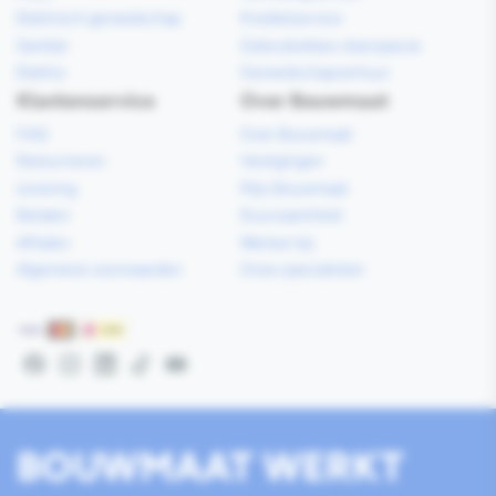
Elektrisch gereedschap
Kredietservice
Sanitair
Gebruiksklare vloerspecie
Elektra
Gereedschapverhuur
Klantenservice
Over Bouwmaat
FAQ
Over Bouwmaat
Retourneren
Vestigingen
Levering
Mijn Bouwmaat
Betalen
Duurzaamheid
Afhalen
Werken bij
Algemene voorwaarden
Onze specialisten
Betaalmethoden
Facebook
Instagram
LinkedIn
TikTok
YouTube
BOUWMAAT WERKT