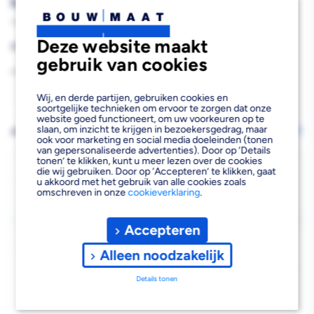
kg multiplex
747798
Deze website maakt
Reguliere
€15,41
gebruik van cookies
prijs
Aantal
Wij, en derde partijen, gebruiken cookies en
Aantal
Aantal
soortgelijke technieken om ervoor te zorgen dat onze
website goed functioneert, om uw voorkeuren op te
verlagen
verhogen
slaan, om inzicht te krijgen in bezoekersgedrag, maar
AFHALEN OF LATEN BEZORGEN
Wijzig vestiging
ook voor marketing en social media doeleinden (tonen
van
van
van gepersonaliseerde advertenties). Door op ‘Details
tonen’ te klikken, kunt u meer lezen over de cookies
StarX
StarX
Bezorgen
die wij gebruiken. Door op ‘Accepteren’ te klikken, gaat
u akkoord met het gebruik van alle cookies zoals
Beschikbaar voor bezorgen
5
omschreven in onze
cookieverklaring
.
Transportroller
Transportroller
Voor 19:00 uur besteld, dinsdag 11 augustus bezorgd.
58x29
58x29
Accepteren
Kies vestiging
cm
cm
Alleen noodzakelijk
Afhalen mogelijk
›
200
200
Niet beschikbaar in de vestiging
-
Details tonen
kg
kg
Kies je vestiging om de exacte schaplocatie te zien.