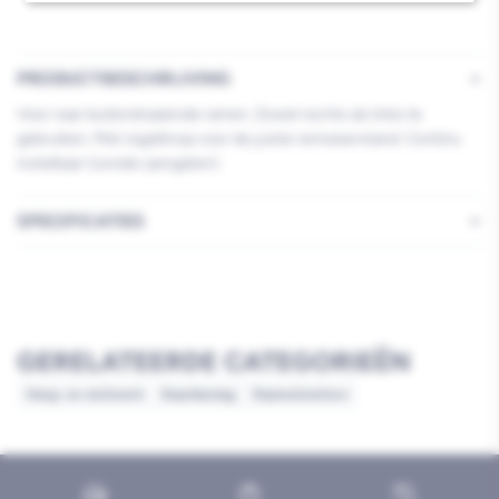
PRODUCTBESCHRIJVING
Voor naar buitendraaiende ramen. Zowel rechts als links te
gebruiken. Met regelknop voor de juiste remweerstand. Continu
instelbaar (zonder pengaten).
SPECIFICATIES
GERELATEERDE CATEGORIEËN
Hang- en sluitwerk
Raambeslag
Raamuitzetters