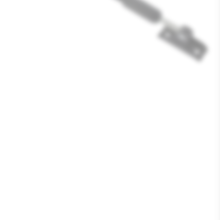
Media
1
openen