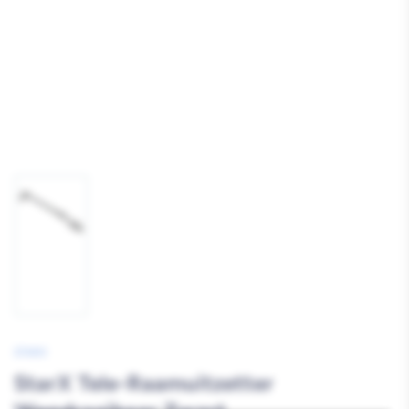
Afbeelding
1
laden
STARX
StarX Tele-Raamuitzetter