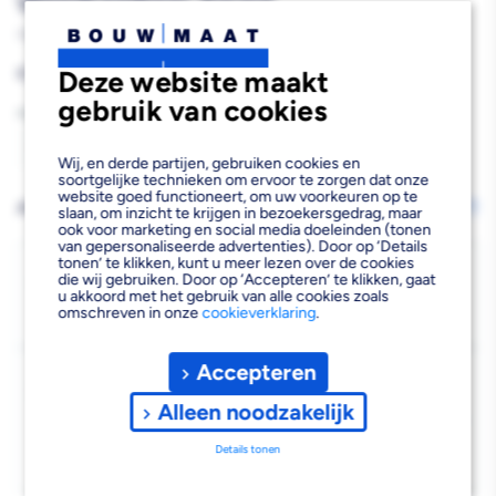
Wegdraaibaar Zwart
759247
Reguliere
€11,82
Deze website maakt
prijs
gebruik van cookies
Aantal
Aantal
Aantal
Wij, en derde partijen, gebruiken cookies en
soortgelijke technieken om ervoor te zorgen dat onze
verlagen
verhogen
website goed functioneert, om uw voorkeuren op te
AFHALEN OF LATEN BEZORGEN
Wijzig vestiging
slaan, om inzicht te krijgen in bezoekersgedrag, maar
ook voor marketing en social media doeleinden (tonen
van
van
van gepersonaliseerde advertenties). Door op ‘Details
tonen’ te klikken, kunt u meer lezen over de cookies
StarX
StarX
Bezorgen
die wij gebruiken. Door op ‘Accepteren’ te klikken, gaat
u akkoord met het gebruik van alle cookies zoals
Beschikbaar voor bezorgen
22
Tele-
Tele-
omschreven in onze
cookieverklaring
.
Voor 19:00 uur besteld, morgen bezorgd.
Raamuitzetter
Raamuitzetter
Accepteren
Kies vestiging
Wegdraaibaar
Wegdraaibaar
Afhalen mogelijk
Alleen noodzakelijk
›
Zwart
Zwart
Niet beschikbaar in de vestiging
-
Details tonen
Kies je vestiging om de exacte schaplocatie te zien.