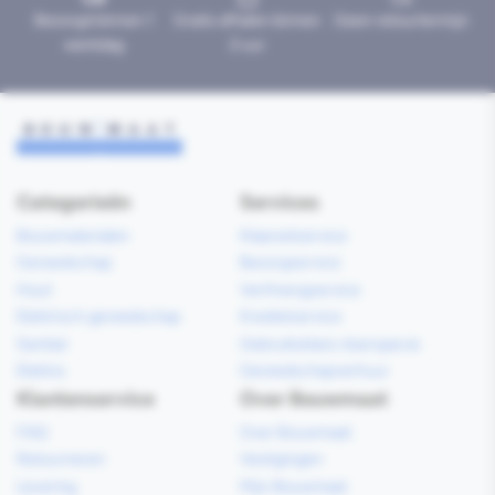
Bezorgd binnen 1
Gratis afhalen binnen
Geen retourtermijn
werkdag
2 uur
Categorieën
Services
Bouwmaterialen
Klaarzetservice
Gereedschap
Bezorgservice
Hout
Verfmengservice
Elektrisch gereedschap
Kredietservice
Sanitair
Gebruiksklare vloerspecie
Elektra
Gereedschapverhuur
Klantenservice
Over Bouwmaat
FAQ
Over Bouwmaat
Retourneren
Vestigingen
Levering
Mijn Bouwmaat