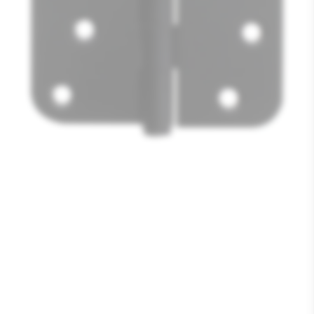
Media
1
openen