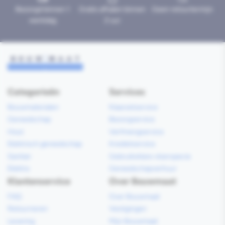
Bezorgd binnen 1
Gratis afhalen binnen
Geen retourtermijn
werkdag
2 uur
Categorieën
Services
Bouwmaterialen
Klaarzetservice
Gereedschap
Bezorgservice
Hout
Verfmengservice
Elektrisch gereedschap
Kredietservice
Sanitair
Gebruiksklare vloerspecie
Elektra
Gereedschapverhuur
Klantenservice
Over Bouwmaat
FAQ
Over Bouwmaat
Retourneren
Vestigingen
Levering
Mijn Bouwmaat