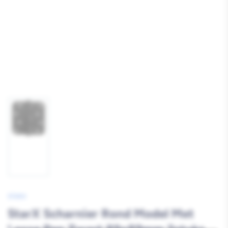
Afbeelding
1
laden
STARX
StarX Scharnier Rond Model Met