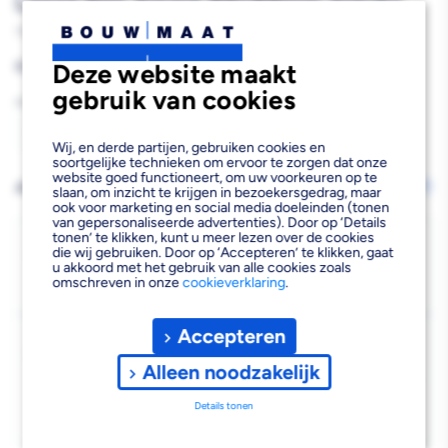
Losse Pen Zwart 89x89mm 2stuks
759662
Reguliere
€4,65
Deze website maakt
prijs
gebruik van cookies
Aantal
Aantal
Aantal
Wij, en derde partijen, gebruiken cookies en
soortgelijke technieken om ervoor te zorgen dat onze
verlagen
verhogen
website goed functioneert, om uw voorkeuren op te
AFHALEN OF LATEN BEZORGEN
Wijzig vestiging
slaan, om inzicht te krijgen in bezoekersgedrag, maar
ook voor marketing en social media doeleinden (tonen
van
van
van gepersonaliseerde advertenties). Door op ‘Details
tonen’ te klikken, kunt u meer lezen over de cookies
StarX
StarX
Bezorgen
die wij gebruiken. Door op ‘Accepteren’ te klikken, gaat
u akkoord met het gebruik van alle cookies zoals
Beschikbaar voor bezorgen
17
Scharnier
Scharnier
omschreven in onze
cookieverklaring
.
Voor 19:00 uur besteld, morgen bezorgd.
Rond
Rond
Accepteren
Kies vestiging
Model
Model
Afhalen mogelijk
Alleen noodzakelijk
›
Met
Met
Niet beschikbaar in de vestiging
-
Details tonen
Losse
Losse
Kies je vestiging om de exacte schaplocatie te zien.