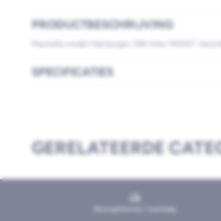
PRODUCTBESCHRIJVING
Paumelle model Hamburger. DIN-links 140X57. Verzinkt
SPECIFICATIES
GERELATEERDE CATE
Bezorgd binnen 1 werkdag