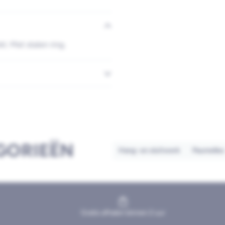
. Met stalen ring.
GORIEËN
Hang- en sluitwerk
Paumelles
Gratis afhalen binnen 2 uur