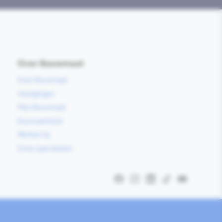
Over Bouwmaat
Over Bouwmaat
Vestigingen
Mijn Bouwmaat
Duurzaamheid
Werken bij
Onze specialisten
Facebook
Instagram
LinkedIn
TikTok
YouTube