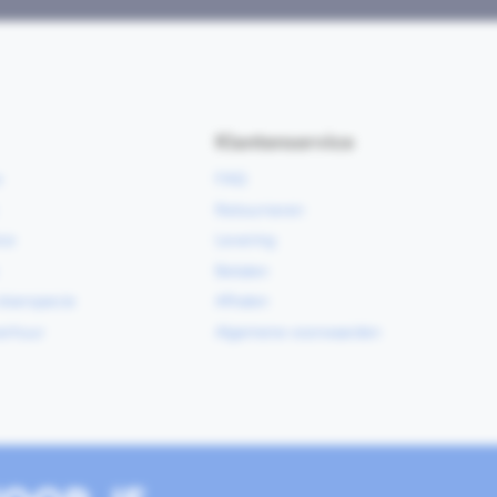
Klantenservice
e
FAQ
Retourneren
ce
Levering
Betalen
vloerspecie
Afhalen
erhuur
Algemene voorwaarden