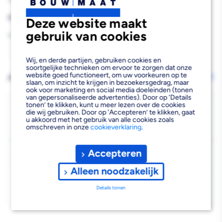
759267
Reguliere
€6,17
Deze website maakt
prijs
gebruik van cookies
Aantal
Aantal
Aantal
Wij, en derde partijen, gebruiken cookies en
soortgelijke technieken om ervoor te zorgen dat onze
verlagen
verhogen
website goed functioneert, om uw voorkeuren op te
AFHALEN OF LATEN BEZORGEN
Wijzig vestiging
slaan, om inzicht te krijgen in bezoekersgedrag, maar
van
van
ook voor marketing en social media doeleinden (tonen
van gepersonaliseerde advertenties). Door op ‘Details
StarX
StarX
tonen’ te klikken, kunt u meer lezen over de cookies
Bezorgen
die wij gebruiken. Door op ‘Accepteren’ te klikken, gaat
u akkoord met het gebruik van alle cookies zoals
Beschikbaar voor bezorgen
4
Knop
Knop
omschreven in onze
cookieverklaring
.
Voor 19:00 uur besteld, morgen bezorgd.
Vlak
Vlak
Accepteren
Kies vestiging
Rond
Rond
Afhalen mogelijk
Alleen noodzakelijk
›
Zwart
Zwart
Niet beschikbaar in de vestiging
-
Details tonen
40mm
40mm
Kies je vestiging om de exacte schaplocatie te zien.