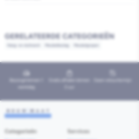
GERELATEERDE CATEGORIEËN
Hang- en sluitwerk
Meubelbeslag
Meubelgrepen
Bezorgd binnen 1
Gratis afhalen binnen
Geen retourtermijn
werkdag
2 uur
Categorieën
Services