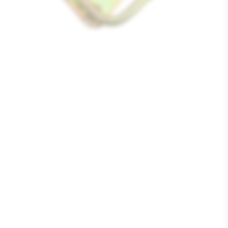
Media
1
openen