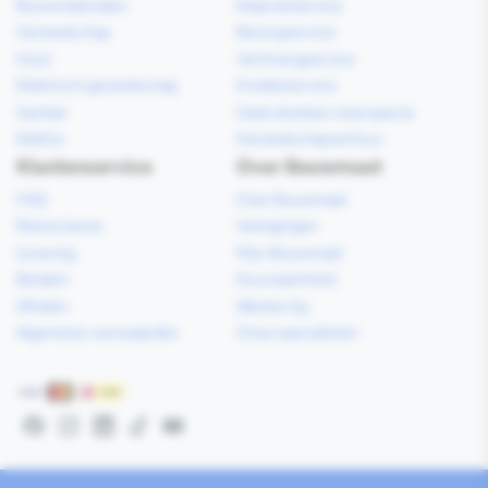
Bouwmaterialen
Klaarzetservice
Gereedschap
Bezorgservice
Hout
Verfmengservice
Elektrisch gereedschap
Kredietservice
Sanitair
Gebruiksklare vloerspecie
Elektra
Gereedschapverhuur
Klantenservice
Over Bouwmaat
FAQ
Over Bouwmaat
Retourneren
Vestigingen
Levering
Mijn Bouwmaat
Betalen
Duurzaamheid
Afhalen
Werken bij
Algemene voorwaarden
Onze specialisten
Betaalmethoden
Facebook
Instagram
LinkedIn
TikTok
YouTube