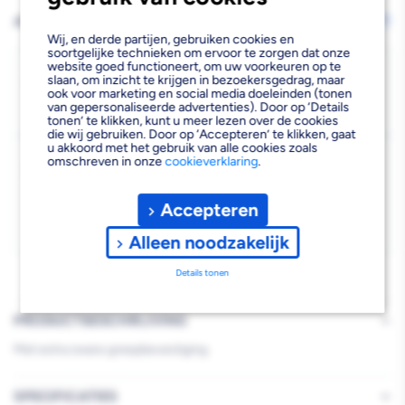
verlagen
verhogen
AFHALEN OF LATEN BEZORGEN
Wijzig vestiging
Wij, en derde partijen, gebruiken cookies en
van
van
soortgelijke technieken om ervoor te zorgen dat onze
website goed functioneert, om uw voorkeuren op te
Starx
Starx
Bezorgen
slaan, om inzicht te krijgen in bezoekersgedrag, maar
ook voor marketing en social media doeleinden (tonen
Beschikbaar voor bezorgen
12
Kistgreep
Kistgreep
van gepersonaliseerde advertenties). Door op ‘Details
Voor 19:00 uur besteld, dinsdag 11 augustus bezorgd.
tonen’ te klikken, kunt u meer lezen over de cookies
Gebichromatiseerd
Gebichromatiseerd
die wij gebruiken. Door op ‘Accepteren’ te klikken, gaat
u akkoord met het gebruik van alle cookies zoals
Kies vestiging
omschreven in onze
cookieverklaring
.
80mm
80mm
Afhalen mogelijk
›
Accepteren
Niet beschikbaar in de vestiging
-
Kies je vestiging om de exacte schaplocatie te zien.
Alleen noodzakelijk
Details tonen
PRODUCTBESCHRIJVING
Met extra zware greepbevestiging.
SPECIFICATIES