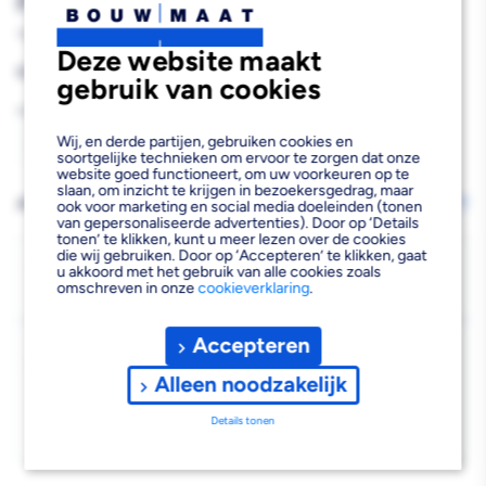
FMMT17243-0 24mm 6Pt
764898
Deze website maakt
Reguliere
€4,40
gebruik van cookies
prijs
Aantal
Wij, en derde partijen, gebruiken cookies en
Aantal
Aantal
soortgelijke technieken om ervoor te zorgen dat onze
website goed functioneert, om uw voorkeuren op te
verlagen
verhogen
slaan, om inzicht te krijgen in bezoekersgedrag, maar
AFHALEN OF LATEN BEZORGEN
Wijzig vestiging
ook voor marketing en social media doeleinden (tonen
van gepersonaliseerde advertenties). Door op ‘Details
van
van
tonen’ te klikken, kunt u meer lezen over de cookies
die wij gebruiken. Door op ‘Accepteren’ te klikken, gaat
Stanley
Stanley
Bezorgen
u akkoord met het gebruik van alle cookies zoals
omschreven in onze
cookieverklaring
.
Niet beschikbaar voor bezorgen
0
Fatmax
Fatmax
1/2
1/2
Accepteren
Kies vestiging
inch
inch
Afhalen mogelijk
Alleen noodzakelijk
›
Dop
Dop
Niet beschikbaar in de vestiging
-
Details tonen
Kies je vestiging om de exacte schaplocatie te zien.
FMMT17243-
FMMT17243-