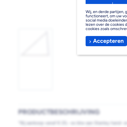
Wij, en derde partijen
functioneert, om uw vo
social media doeleinden
lezen over de cookies d
cookies zoals omschre
Accepteren
Afbeelding
1
laden
PRODUCTBESCHRIJVING
*Bij aankoop vanaf € 25,- ex btw aan Stanley hand- e