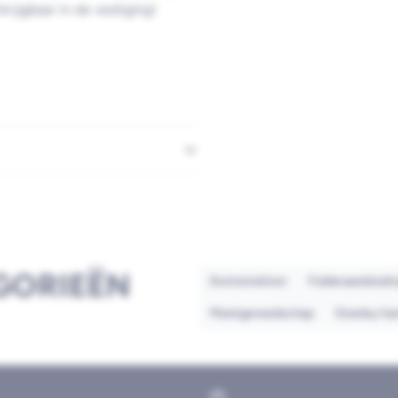
krijgbaar in de vestiging!
GORIEËN
Duimstokken
Folderaanbiedi
Meetgereedschap
Stanley ha