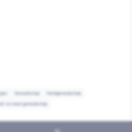
ngen
Gereedschap
Handgereedschap
nd- en meet gereedschap