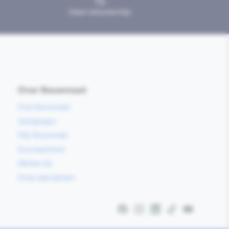
Geen retourtermijn
Over Bouwmaat
Over Bouwmaat
Vestigingen
Mijn Bouwmaat
Duurzaamheid
Werken bij
Onze specialisten
Facebook
Instagram
LinkedIn
TikTok
YouTube