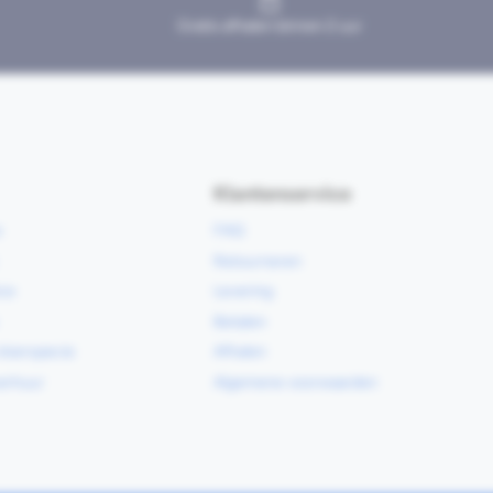
Gratis afhalen binnen 2 uur
Klantenservice
e
FAQ
Retourneren
ce
Levering
Betalen
vloerspecie
Afhalen
erhuur
Algemene voorwaarden