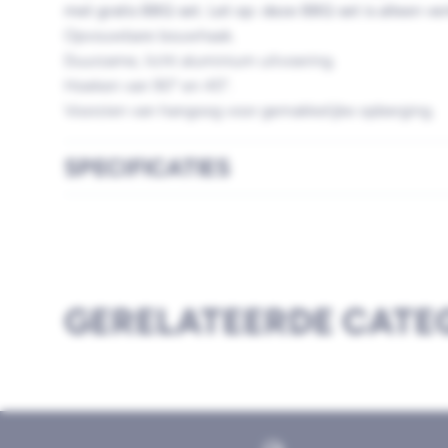
met gratis BBQ set. Let op: deze BBQ set is alleen ver
Opvouwbare bouwhaak.
Duurzame, licht aluminium uitvoering.
Hoeken van 90° en 45°.
Voorzien van hangoog voor gemakkelijke opberging.
SPECIFICATIES
GERELATEERDE CATE