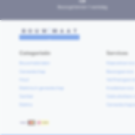
Bezorgd binnen 1 werkdag
Categorieën
Services
Bouwmaterialen
Klaarzetservic
Gereedschap
Bezorgservice
Hout
Verfmengservi
Elektrisch gereedschap
Kredietservice
Sanitair
Gebruiksklare 
Elektra
Gereedschapv
Betaalmethoden