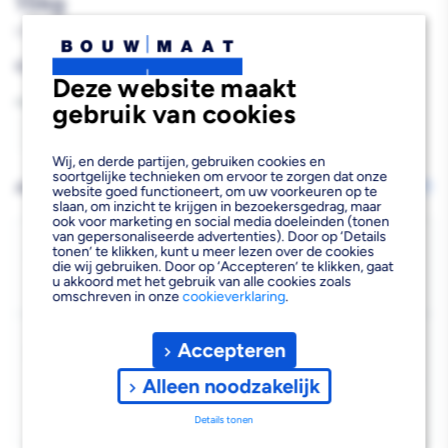
15kg
572398
Reguliere
€28,68
Deze website maakt
prijs
Aantal
gebruik van cookies
Aantal
Aantal
Wij, en derde partijen, gebruiken cookies en
verlagen
verhogen
soortgelijke technieken om ervoor te zorgen dat onze
AFHALEN OF LATEN BEZORGEN
Wijzig vestiging
website goed functioneert, om uw voorkeuren op te
slaan, om inzicht te krijgen in bezoekersgedrag, maar
van
van
ook voor marketing en social media doeleinden (tonen
van gepersonaliseerde advertenties). Door op ‘Details
SPS
SPS
Bezorgen
tonen’ te klikken, kunt u meer lezen over de cookies
die wij gebruiken. Door op ‘Accepteren’ te klikken, gaat
Beschikbaar voor bezorgen
6
Spachtelputz
Spachtelputz
u akkoord met het gebruik van alle cookies zoals
Voor 13:00 uur besteld, donderdag 13 augustus bezorgd.
omschreven in onze
cookieverklaring
.
Binnen
Binnen
Kies vestiging
Wit
Wit
Accepteren
Afhalen mogelijk
›
1,2mm
1,2mm
Alleen noodzakelijk
Niet beschikbaar in de vestiging
-
15kg
15kg
Details tonen
Kies je vestiging om de exacte schaplocatie te zien.