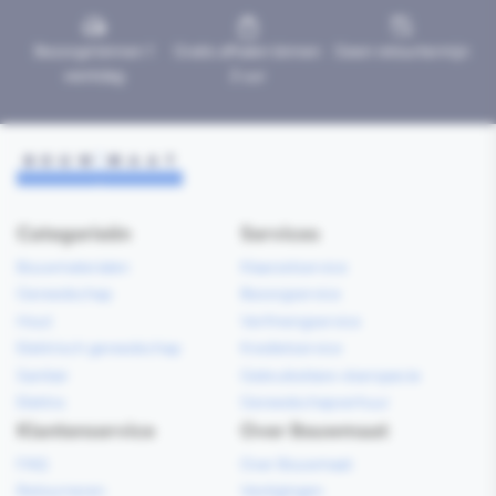
Bezorgd binnen 1
Gratis afhalen binnen
Geen retourtermijn
werkdag
2 uur
Categorieën
Services
Bouwmaterialen
Klaarzetservice
Gereedschap
Bezorgservice
Hout
Verfmengservice
Elektrisch gereedschap
Kredietservice
Sanitair
Gebruiksklare vloerspecie
Elektra
Gereedschapverhuur
Klantenservice
Over Bouwmaat
FAQ
Over Bouwmaat
Retourneren
Vestigingen