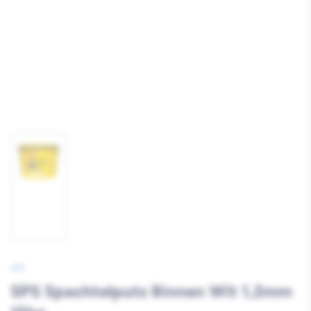
Afbeelding
1
laden
SPS
SPS Spachtelputz Binnen Wit 1,2mm