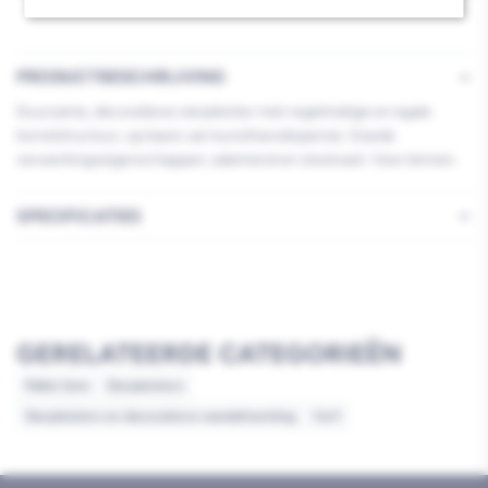
PRODUCTBESCHRIJVING
Duurzame, decoratieve sierpleister met regelmatige en egale
korrelstructuur, op basis van kunstharsdispersie. Goede
verwerkingseigenschappen, ademend en stootvast. Voor binnen.
SPECIFICATIES
GERELATEERDE CATEGORIEËN
Pallet item
Sierpleisters
Sierpleisters en decoratieve wandafwerking
Verf