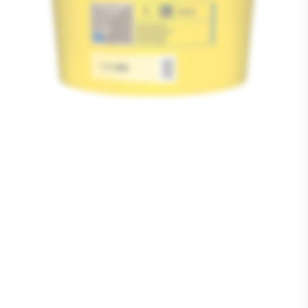
Media
1
openen