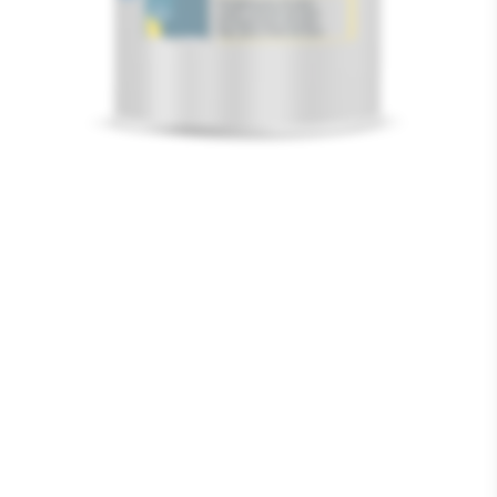
Media
1
openen