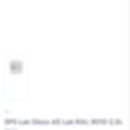
Afbeelding
1
laden
SPS
SPS Lak Gloss AE Lak RAL 9010 2,5L