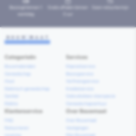
Bezorgd binnen 1
Gratis afhalen binnen
Geen retourtermijn
werkdag
2 uur
Categorieën
Services
Bouwmaterialen
Klaarzetservice
Gereedschap
Bezorgservice
Hout
Verfmengservice
Elektrisch gereedschap
Kredietservice
Sanitair
Gebruiksklare vloerspecie
Elektra
Gereedschapverhuur
Klantenservice
Over Bouwmaat
FAQ
Over Bouwmaat
Retourneren
Vestigingen
Levering
Mijn Bouwmaat