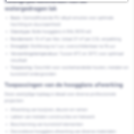
Belangrijke kenmerken van de
watergedragen lak
Basis:
Gemodificeerde PU-alkyd-emulsie voor optimale
hechting en duurzaamheid
Glanstype:
Bolle hoogglans in RAL 9010 wit
Rendement:
15 m² per liter, totaal 37 m² per 2,5L verpakking
Droogtijd:
Stofdroog na 1 uur, overschilderbaar na 16 uur
Verwerkingstemperatuur:
Tussen 8°C en 30°C voor optimaal
resultaat
Toepassing:
Geschikt voor voorbehandelde houten, metalen en
kunststof ondergronden
Toepassingen van de hoogglans afwerking
Deze veelzijdige toplaag is ideaal voor diverse professionele
projecten:
Afwerking van kozijnen, deuren en ramen
Lakken van metalen constructies en hekwerk
Bescherming van kunststof elementen
Decoratieve hoogglans afwerking van diverse materialen