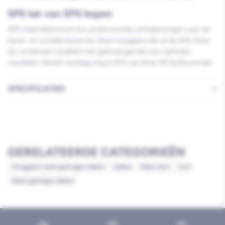
SPS lak van SPS kopen
SPS staat bekend om hun professionele verfoplossingen voor de
bouw- en schildersbranche. Deze hoogglans lak uit de SPS Zilver
lijn combineert kwaliteit met gebruiksgemak voor optimale
resultaten. Bestel vandaag nog je SPS Lak Gloss AE bij Bouwmaat.
SPECIFICATIES
GERELATEERDE CATEGORIEËN
Hoogglans watergedragen lakken
Lakken
Pallet item
Verf
Watergedragen lakken