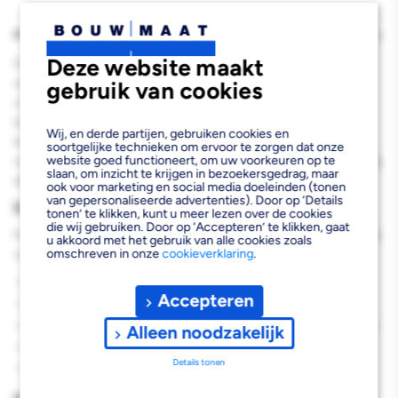
2,5L
2,5L
PRODUCTBESCHRIJVING
Deze website maakt
De SPS Lak Gloss AE Lak RAL 9010 2,5L is een hoogwaardige
watergedragen hoogglans lak die uitstekende resultaten levert
gebruik van cookies
voor zowel binnen- als buitenprojecten. Deze duurzame lak op
basis van gemodificeerde PU-alkyd-emulsie biedt een prachtige
Wij, en derde partijen, gebruiken cookies en
bolle hoogglans afwerking en is huidvettenbestendig. Met een
soortgelijke technieken om ervoor te zorgen dat onze
website goed functioneert, om uw voorkeuren op te
rendement van 15 m² per liter werk je efficiënt en professioneel op
slaan, om inzicht te krijgen in bezoekersgedrag, maar
alle oppervlakken, van hout tot metaal en kunststof.
ook voor marketing en social media doeleinden (tonen
van gepersonaliseerde advertenties). Door op ‘Details
Belangrijkste voordelen
tonen’ te klikken, kunt u meer lezen over de cookies
die wij gebruiken. Door op ‘Accepteren’ te klikken, gaat
Met deze professionele hoogglans lak profiteer je van de volgende
u akkoord met het gebruik van alle cookies zoals
omschreven in onze
cookieverklaring
.
voordelen:
Uitstekende duurzaamheid en lang kleur- en glansbehoud
Accepteren
Sneldrogende eigenschappen voor efficiënt werken
Huidvettenbestendig voor langdurig behoud van de afwerking
Alleen noodzakelijk
Geschikt voor binnen en buiten gebruik
Details tonen
Goede vloeiing en verwerkingseigenschappen