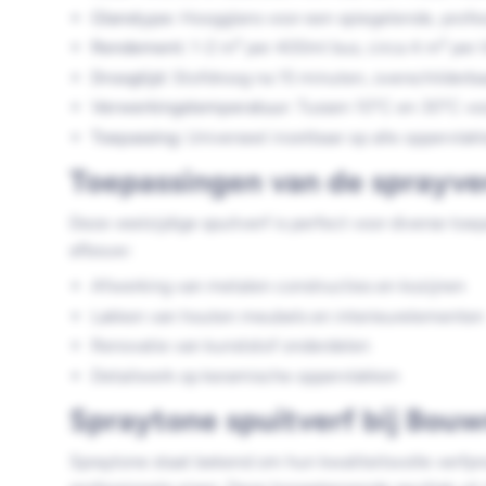
Glanstype:
Hoogglans voor een spiegelende, profe
Rendement:
1-2 m² per 400ml bus, circa 4 m² per l
Droogtijd:
Stofdroog na 15 minuten, overschilderba
Verwerkingstemperatuur:
Tussen 10°C en 30°C voo
Toepassing:
Universeel inzetbaar op alle oppervlak
Toepassingen van de sprayve
Deze veelzijdige spuitverf is perfect voor diverse to
afbouw:
Afwerking van metalen constructies en kozijnen
Lakken van houten meubels en interieurelementen
Renovatie van kunststof onderdelen
Detailwerk op keramische oppervlakken
Spraytone spuitverf bij Bou
Spraytone staat bekend om hun kwaliteitsvolle verfp