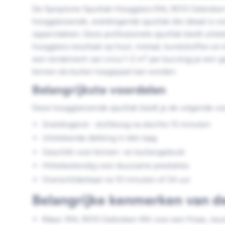
De Spraytone Spuitlak Hoogglans RAL 9010 Gebroken
hoogglanzende, sneldrogende spuitlak die ideaal is vo
oppervlakken. Deze professionele spuitlak biedt uitst
hoogglans resultaat op hout, metaal, kunststoffen en
een rendement van circa 1-2 m² per bus krijg je een g
binnen als buiten toegepast kan worden.
Belangrijkste voordelen
Deze hoogglanzende spuitlak biedt je de volgende vo
Sneldrogend - stofdroog na slechts 15 minuten
Uitstekende dekking in één laag
Geschikt voor binnen- en buitengebruik
Hittebestendig voor duurzame prestaties
Overschilderbaar na 10 minuten of 24 uur
Belangrijke kenmerken van d
Kleur:
RAL 9010 Gebroken Wit voor een frisse, neutr