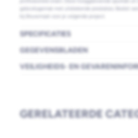
professionele eisen. Deze hoogglanzende spuitlak uit
gebruiksgemak met uitstekende prestaties. Bestel van
bij Bouwmaat voor je volgende project.
SPECIFICATIES
GEGEVENSBLADEN
VEILIGHEIDS- EN GEVARENINFO
GERELATEERDE CATE