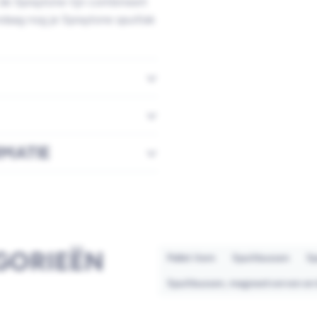
 de Spraytone-lijn combineert
daag nog je Spraytone spuitlak
RMATIE
GORIEËN
Pallet item
Spuitbussen
Sp
Spuitbussen, magneetverven en 