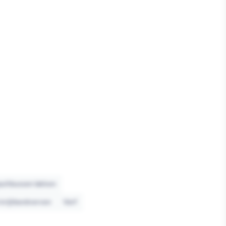
uitbussen lakken
krijtbordverven
Verf