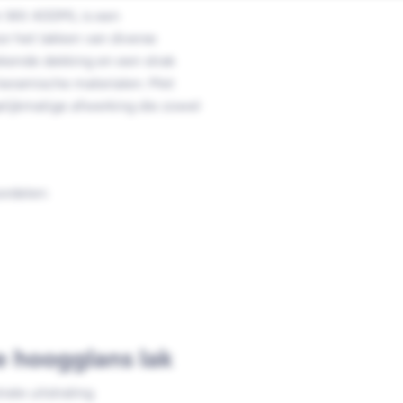
 Wit 400ML is een
or het lakken van diverse
ekende dekking en een strak
 keramische materialen. Met
elijkmatige afwerking die zowel
ordelen:
e hoogglans lak
ale uitstraling