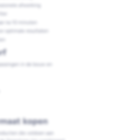
ssionele afwerking
iter
ar na 10 minuten
r optimale resultaten
ten
rf
epassingen in de bouw en
wmaat kopen
roducten die voldoen aan