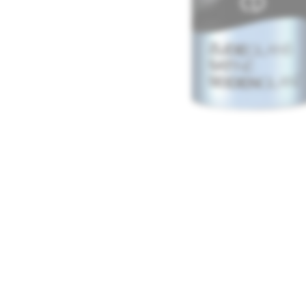
Media
1
openen