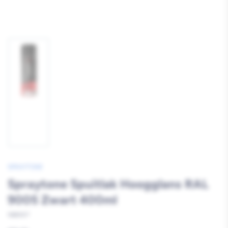
Afbeelding
1
laden
SPRAYTONE
Spraytone Spuitlak Hoogglans RAL
9005 Zwart 400ml
588307