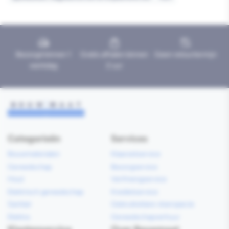
Bezorgd binnen 1
Gratis afhalen binnen
Geen retourtermijn
werkdag
2 uur
Categorieën
Services
Bouwmaterialen
Klaarzetservice
Gereedschap
Bezorgservice
Hout
Verfmengservice
Elektrisch gereedschap
Kredietservice
Sanitair
Gebruiksklare vloerspecie
Elektra
Gereedschapverhuur