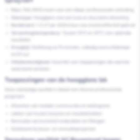
sprayverf
Kleur:
RAL 9005 zwart voor een diepe, professionele uitstraling
Glanstype:
Hoogglans voor een luxe en duurzame afwerking
Rendement:
1-2 m² per 400ml bus voor kosteneffectief gebruik
Verwerkingstemperatuur:
Tussen 10°C en 30°C voor optimale
resultaten
Droogtijd:
Stofdroog na 15 minuten, volledig overschilderbaar
na 24 uur
Hittebestendigheid:
Geschikt voor toepassingen die warmte-
weerstand vereisen
Toepassingen van de hoogglans lak
Deze veelzijdige spuitlak is ideaal voor diverse professionele
projecten:
Afwerken van metalen constructies en leidingwerk
Lakken van houten kozijnen en meubelstukken
Renovatie van kunststof onderdelen en fittingen
Detailwerk bij bouw- en renovatieprojecten
Spraytone spuitlak bij Bouwmaat kopen