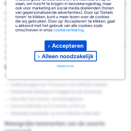
PRODUCTBESCHRIJVING
slaan, om inzicht te krijgen in bezoekersgedrag, maar
ook voor marketing en social media doeleinden (tonen
van gepersonaliseerde advertenties). Door op ‘Details
De Spraytone Spuitlak Hoogglans RAL 9005 Zwart 400ML is een
tonen’ te klikken, kunt u meer lezen over de cookies
hoogglanzende spuitlak die speciaal ontwikkeld is voor
die wij gebruiken. Door op ‘Accepteren’ te klikken, gaat
u akkoord met het gebruik van alle cookies zoals
professionele toepassingen op diverse materialen. Deze
omschreven in onze
cookieverklaring
.
sneldrogende aerosollak biedt uitstekende dekking en is geschikt
voor gebruik op hout, metaal, harde kunststoffen en keramische
Accepteren
oppervlakken. Met een rendement van circa 1-2 m² per bus en een
droogtijd van slechts 15 minuten, zorgt deze zwarte spuitlak voor
Alleen noodzakelijk
efficiënt werken en professionele resultaten.
Belangrijkste voordelen
Details tonen
Deze professionele aerosollak biedt je de volgende voordelen:
Snelle droogtijd van 15 minuten voor efficiënt werken
Uitstekende dekking en hoogglanzende afwerking
Geschikt voor binnen- en buitengebruik
Overschilderbaar na 10 minuten of 24 uur
Veelzijdig toepasbaar op verschillende materialen
Belangrijke kenmerken van de zwarte