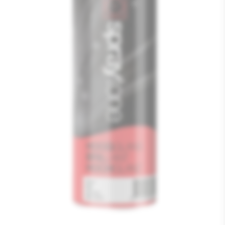
Media
1
openen