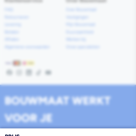
Klantenservice
Over Bouwmaat
FAQ
Over Bouwmaat
Retourneren
Vestigingen
Levering
Mijn Bouwmaat
Betalen
Duurzaamheid
Afhalen
Werken bij
Algemene voorwaarden
Onze specialisten
Betaalmethoden
Facebook
Instagram
LinkedIn
TikTok
YouTube
BOUWMAAT WERKT
VOOR JE
Werken bij Bouwmaat
Algemene voorwaarden
Privacy
Disclaimer