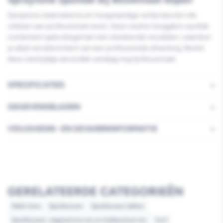
Spraytone staat bekend om hoogwaardige verfproducten die
voldoen aan professionele eisen. Deze zwarte hoogglans spuitlak
combineert gebruiksgemak met uitstekende resultaten, waardoor
je altijd verzekerd bent van een professionele afwerking. Bestel
deze veelzijdige aerosollak vandaag nog bij Bouwmaat.
SPECIFICATIES
GEGEVENSBLADEN
VEILIGHEIDS- EN GEVARENINFORMATIE
GERELATEERDE CATEGORIEËN
Pallet item
Spuitbussen
Spuitbussen lakken
Spuitbussen, magneetverven en krijtbordverven
Verf