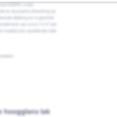
Rood 400ML is een
ende en duurzame afwerking op
ekende dekking en is geschikt
rendement van circa 1-2 m² per
en waarbij een opvallende rode
ordelen:
e hoogglans lak