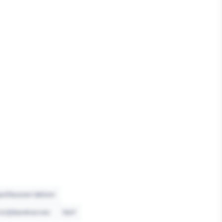
uitbussen lakken
krijtbordverven
Verf