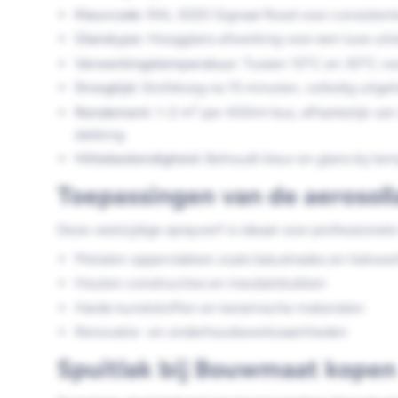
Kleurcode:
RAL 3020 Signaal Rood voor consisten
Glanstype:
Hoogglans afwerking voor een luxe uitst
Verwerkingstemperatuur:
Tussen 10°C en 30°C voo
Droogtijd:
Stofdroog na 15 minuten, volledig uitgeh
Rendement:
1-2 m² per 400ml bus, afhankelijk va
dekking
Hittebestendigheid:
Behoudt kleur en glans bij t
Toepassingen van de aerosoll
Deze veelzijdige sprayverf is ideaal voor professionel
Metalen oppervlakken zoals balustrades en hekwer
Houten constructies en meubelstukken
Harde kunststoffen en keramische materialen
Renovatie- en onderhoudswerkzaamheden
Spuitlak bij Bouwmaat kopen