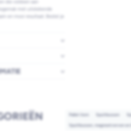
en die voldoen aan
iksgemak met uitstekende
am en mooi resultaat. Bestel je
RMATIE
GORIEËN
Pallet item
Spuitbussen
Sp
Spuitbussen, magneetverven en 