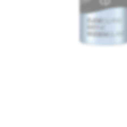
Media
1
openen