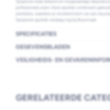
Spraytone staat bekend om hoogwaardige lakproduct
professionele eisen. Deze spuitlak combineert gebru
prestaties, waardoor je verzekerd bent van een duurza
Spraytone spuitlak vandaag nog bij Bouwmaat.
SPECIFICATIES
GEGEVENSBLADEN
VEILIGHEIDS- EN GEVARENINFO
GERELATEERDE CATE