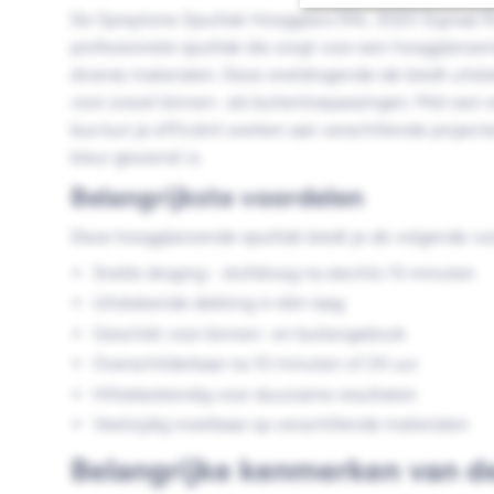
De Spraytone Spuitlak Hoogglans RAL 3020 Signaal 
professionele spuitlak die zorgt voor een hoogglanz
diverse materialen. Deze sneldrogende lak biedt uitst
voor zowel binnen- als buitentoepassingen. Met een 
bus kun je efficiënt werken aan verschillende project
kleur gewenst is.
Belangrijkste voordelen
Deze hoogglanzende spuitlak biedt je de volgende vo
Snelle droging - stofdroog na slechts 15 minuten
Uitstekende dekking in één laag
Geschikt voor binnen- en buitengebruik
Overschilderbaar na 10 minuten of 24 uur
Hittebestendig voor duurzame resultaten
Veelzijdig inzetbaar op verschillende materialen
Belangrijke kenmerken van d