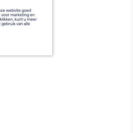
onze website goed
k voor marketing en
klikken, kunt u meer
 gebruik van alle