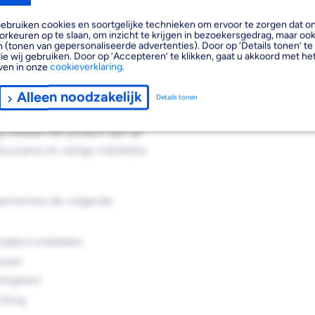
, gebruiken cookies en soortgelijke technieken om ervoor te zorgen dat 
orkeuren op te slaan, om inzicht te krijgen in bezoekersgedrag, maar oo
 (tonen van gepersonaliseerde advertenties). Door op ‘Details tonen’ te 
ie wij gebruiken. Door op ‘Accepteren’ te klikken, gaat u akkoord met het
OMO-keur is een hoogwaardig
ven in onze
cookieverklaring
.
sionele toepassingen in de
Alleen noodzakelijk
are afdichting voor rioolbuizen
Details tonen
l binnenriolering als
 voldoet het product aan de
rzame en veilige installatie.
n aannemers de volgende
ijdens installatie
turen
iligheid
hting