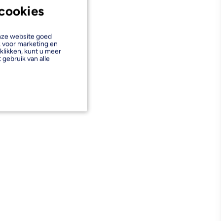
cookies
onze website goed
k voor marketing en
klikken, kunt u meer
 gebruik van alle