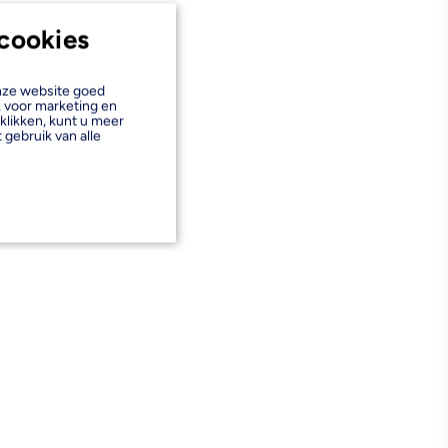
cookies
onze website goed
k voor marketing en
klikken, kunt u meer
 gebruik van alle