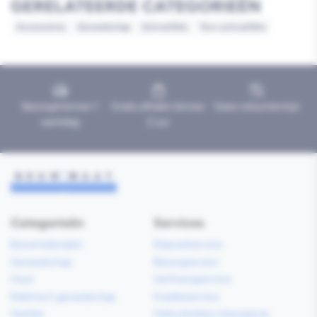
GERELATEERDE CATEGORIEËN
Accessoires
Gereedschap
Schroefbits
Torx-schroefbits
Bezorgd binnen 1
Gratis afhalen binnen
Geen retourtermijn
werkdag
2 uur
Categorieën
Services
Bouwmaterialen
Klaarzetservice
Gereedschap
Bezorgservice
Hout
Verfmengservice
Elektrisch gereedschap
Kredietservice
Sanitair
Gebruiksklare vloerspecie