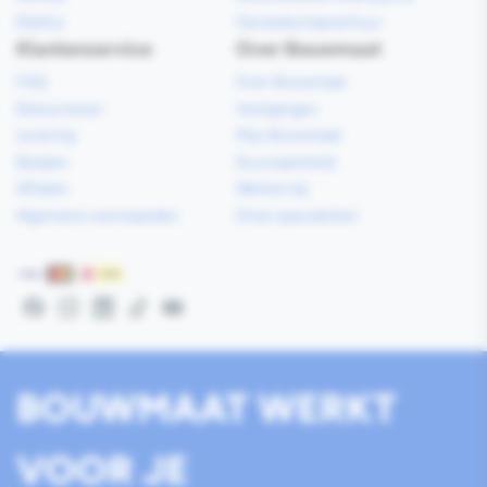
Elektra
Gereedschapverhuur
Klantenservice
Over Bouwmaat
FAQ
Over Bouwmaat
Retourneren
Vestigingen
Levering
Mijn Bouwmaat
Betalen
Duurzaamheid
Afhalen
Werken bij
Algemene voorwaarden
Onze specialisten
Betaalmethoden
Facebook
Instagram
LinkedIn
TikTok
YouTube
BOUWMAAT WERKT
VOOR JE