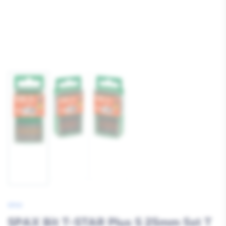
Afbeelding
Afbeelding
Afbeelding
2
3
1
laden
laden
laden
SPAX
SPAX Bit T-STAR Plus S 25mm 5st T