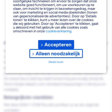
STAR
STAR
soortgelijke technieken om ervoor te zorgen dat onze
website goed functioneert, om uw voorkeuren op te
Afhalen mogelijk
›
Plus
Plus
slaan, om inzicht te krijgen in bezoekersgedrag, maar
ook voor marketing en social media doeleinden (tonen
Niet beschikbaar in de vestiging
-
van gepersonaliseerde advertenties). Door op ‘Details
S
S
Kies je vestiging om de exacte schaplocatie te zien.
tonen’ te klikken, kunt u meer lezen over de cookies
die wij gebruiken. Door op ‘Accepteren’ te klikken, gaat
25mm
25mm
u akkoord met het gebruik van alle cookies zoals
omschreven in onze
cookieverklaring
.
5st
5st
PRODUCTBESCHRIJVING
Accepteren
De SPAX Bit T-STAR Plus T25 25mm S 5st is een professionele
Alleen noodzakelijk
schroefbit die speciaal is ontwikkeld voor optimale
krachtoverdracht en langdurige prestaties. Deze T25 bits zijn
Details tonen
perfect afgestemd op SPAX schroeven en bieden een uitstekende
pasvorm die zorgt voor efficiënt schroeven zonder uitscheuren.
De oranje kleurcodering maakt herkenning eenvoudig, terwijl de
25mm lengte ideaal is voor standaard toepassingen in de bouw en
installatie.
Belangrijkste voordelen
Met deze SPAX T-STAR Plus bits profiteer je van de volgende
voordelen: