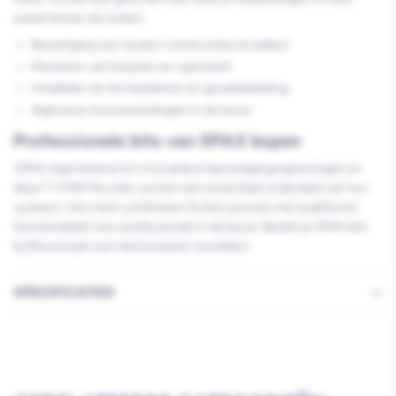
zowel binnen als buiten:
Bevestiging van houten constructies en balken
Monteren van kozijnen en raamwerk
Installatie van terrasplanken en gevelbekleding
Algemene houtverbindingen in de bouw
Professionele bits van SPAX kopen
SPAX staat bekend om innovatieve bevestigingsoplossingen en
deze T-STAR Plus bits vormen een essentieel onderdeel van hun
systeem. Het merk combineert Duitse precisie met praktische
functionaliteit voor professionals in de bouw. Bestel je SPAX bits
bij Bouwmaat voor betrouwbare resultaten.
SPECIFICATIES