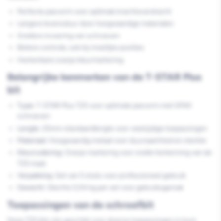
Perfecte pasvorm voor optimale krachtoverdracht
Langere levensduur door hoogwaardige materialen
Snellere invoering van schroeven
Betere controle, ook bij moeilijke posities
Herkenbare oranje kleurmarkering
Belangrijke kenmerken van de T-STAR Plus
bit
Type:
T-STAR Plus T25 voor optimale pasvorm met SPAX
schroeven
Lengte:
25mm standaardlengte voor veelzijdige toepassingen
Materiaal:
Hoogwaardig metaal voor duurzaamheid en sterkte
Kleurcodering:
Oranje markering voor snelle herkenning van de
T25 maat
Verpakking:
Set van 5 stuks voor professioneel gebruik
Gewicht:
Slechts 0,04 kg per set voor gebruiksgemak
Toepassingen van de schroefbit
Deze T25 bits zijn geschikt voor diverse toepassingen in hout,