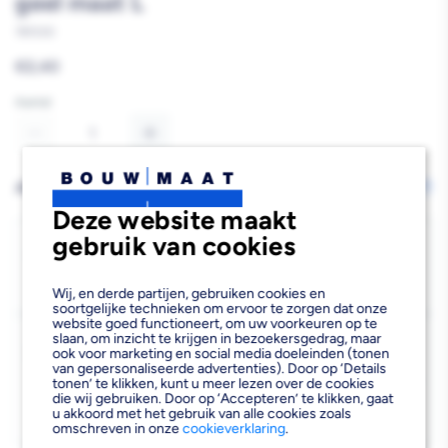
geel maat L
781530
Reguliere
€2,40
prijs
Aantal
Aantal
Aantal
verlagen
verhogen
AFHALEN OF LATEN BEZORGEN
Wijzig vestiging
van
van
Deze website maakt
gebruik van cookies
Sorbo
Sorbo
Bezorgen
Beschikbaar voor bezorgen
75
huishoudhandschoenen
huishoudhandschoene
Voor 19:00 uur besteld, dinsdag 11 augustus bezorgd.
Wij, en derde partijen, gebruiken cookies en
soortgelijke technieken om ervoor te zorgen dat onze
strong
strong
website goed functioneert, om uw voorkeuren op te
Kies vestiging
slaan, om inzicht te krijgen in bezoekersgedrag, maar
geel
geel
ook voor marketing en social media doeleinden (tonen
Afhalen mogelijk
van gepersonaliseerde advertenties). Door op ‘Details
›
maat
maat
tonen’ te klikken, kunt u meer lezen over de cookies
Niet beschikbaar in de vestiging
-
die wij gebruiken. Door op ‘Accepteren’ te klikken, gaat
L
L
u akkoord met het gebruik van alle cookies zoals
Kies je vestiging om de exacte schaplocatie te zien.
omschreven in onze
cookieverklaring
.