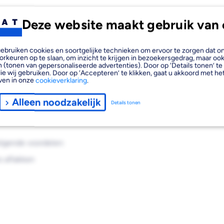
Deze website maakt gebruik van 
 is een hoogwaardige
, gebruiken cookies en soortgelijke technieken om ervoor te zorgen dat 
 basis voor kras- en
orkeuren op te slaan, om inzicht te krijgen in bezoekersgedrag, maar oo
 (tonen van gepersonaliseerde advertenties). Door op ‘Details tonen’ te 
primer biedt uitstekende
ie wij gebruiken. Door op ‘Accepteren’ te klikken, gaat u akkoord met het
ven in onze
cookieverklaring
.
iding van het oppervlak. Met
tijd van 30 minuten, werk je
Alleen noodzakelijk
Details tonen
olgende voordelen:
o aflakken