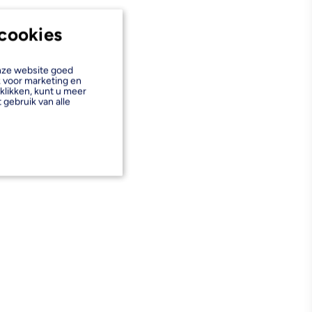
cookies
onze website goed
k voor marketing en
klikken, kunt u meer
 gebruik van alle