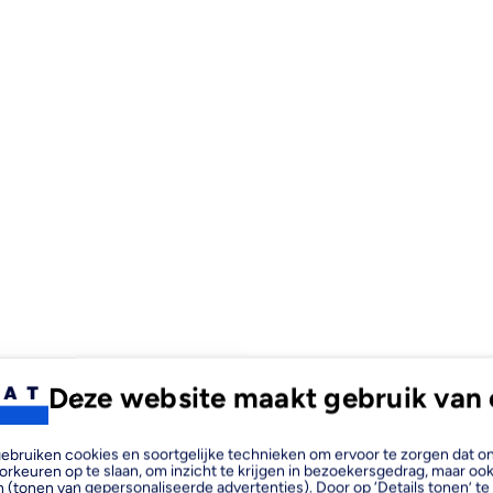
Deze website maakt gebruik van 
asis N00 465ML is een
al ontwikkeld is voor duurzame
, gebruiken cookies en soortgelijke technieken om ervoor te zorgen dat 
orkeuren op te slaan, om inzicht te krijgen in bezoekersgedrag, maar oo
ze professionele toplaag
 (tonen van gepersonaliseerde advertenties). Door op ‘Details tonen’ te 