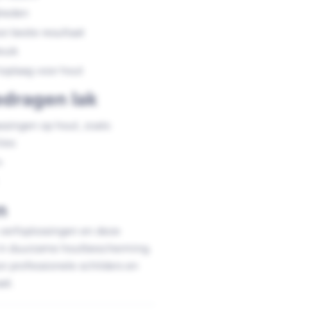
gheden
r beste resultaat
ruik
oplaag voor hout
dragen lak
assingen op hout, zoals:
ies
n
n
verfoplossingen en deze
 in duurzame houtbescherming.
r professionele schilders en
at.