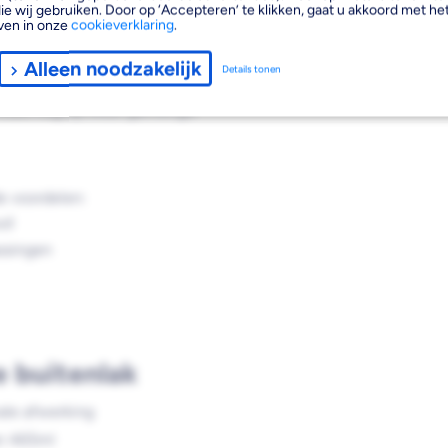
antrekkelijke halfglans
ie wij gebruiken. Door op ‘Accepteren’ te klikken, gaat u akkoord met het
ven in onze
cookieverklaring
.
rming. De mengbasis formule
op diverse houten
Alleen noodzakelijk
Details tonen
 moet nog op kleur gemengd
e voordelen:
ud
ssingen
e buitenlak
ale afwerking
an 465ml