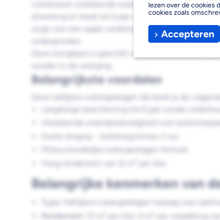
combineert uitstekende weersbestendigheid met een a
lezen over de cookies d
cookies zoals omschre
afwerking en biedt tot 6 jaar onderhoudsvrije besche
zorgt voor een egale verdeling en optimale hechting 
Accepteren
ondergronden.
Deze mengbasis is geschikt voor donkere kleuren en
worden in de vestiging.
Belangrijkste voordelen
Deze halfglans watergedragen lak biedt je de volgend
Langdurige bescherming tot 6 jaar zonder onderho
Uitstekende weersbestendigheid voor buitentoepa
Snelle droging - stofdroog binnen 2 uur
Milieuvriendelijke watergedragen formule
Hoog rendement van 12 m² per liter
Belangrijke kenmerken van d
Type:
Halfglans watergedragen toplaag voor optim
Rendement:
12 m² per liter, 6 m² per verpakking v