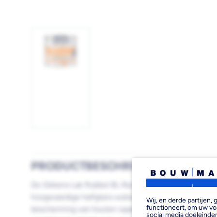
Afbeelding
1
laden
PRODUCTBESCHRIJVING
De Sikkens Lak Rubbol BL Rezisto Semi Gloss Mengb
hoogwaardige halfglans watergedragen lak die specia
Wij, en derde partijen
functioneert, om uw vo
bescherming van houten oppervlakken buitenshuis. De
social media doeleinden