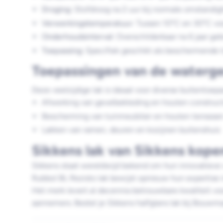
Droging:
Stofdroog na 2 uur bij normale omstandi
Verwerkingstemperatuur:
Tussen 10°C en 30°C voo
Onderhoudsinterval:
Overschilderbaar na 6 jaar geb
Toepassing:
Specifiek geschikt als beschermende t
Toepassingen van de waterge
Deze veelzijdige lak is ideaal voor diverse buitentoep
Afwerking van gevelbekleding en houten construct
Bescherming van tuinmeubilair en houten terrasse
Lakken van ramen, deuren en kozijnen buitenshuis
Sikkens lak van Sikkens kope
Sikkens staat wereldwijd bekend om hun innovatieve 
Rubbol BL Rezisto lak bewijst opnieuw hun expertise
Het merk levert al decennia betrouwbare kwaliteit voo
aannemers. Bestel je Sikkens halfglans lak bij Bouwma