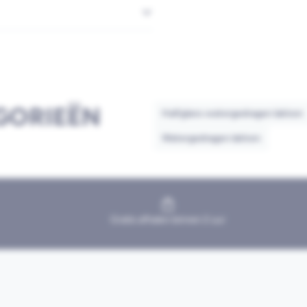
GORIEËN
Halfglans watergedragen lakken
Watergedragen lakken
Gratis afhalen binnen 2 uur