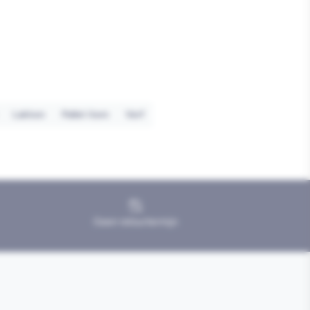
Lakken
Pallet item
Verf
Geen retourtermijn