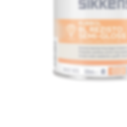
Media
1
openen