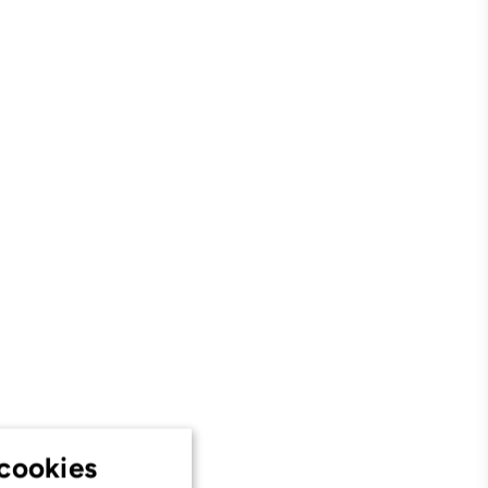
cookies