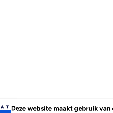
Deze website maakt gebruik van 