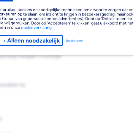
, gebruiken cookies en soortgelijke technieken om ervoor te zorgen dat 
orkeuren op te slaan, om inzicht te krijgen in bezoekersgedrag, maar oo
 (tonen van gepersonaliseerde advertenties). Door op ‘Details tonen’ te 
ie wij gebruiken. Door op ‘Accepteren’ te klikken, gaat u akkoord met het
een praktische oplossing voor
ven in onze
cookieverklaring
.
lengen. Deze hoogwaardige
Alleen noodzakelijk
 de flexibiliteit om de afvoer
Details tonen
hromen afwerking zorgt voor
arenlang meegaat in vochtige
oordelen bij
e