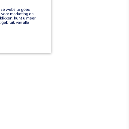
onze website goed
k voor marketing en
klikken, kunt u meer
 gebruik van alle