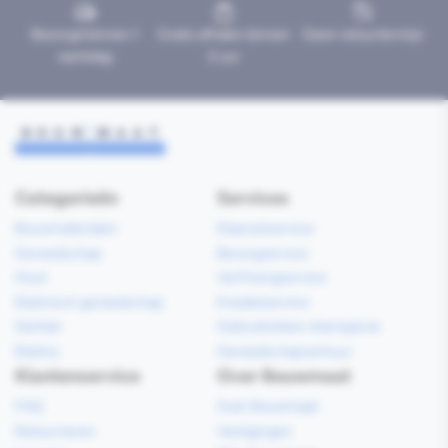
Bezorgd binnen 1
Gratis afhalen binnen
Geen retourtermijn
werkdag
2 uur
Categorieën
Services
Bouwmaterialen
Klaarzetservice
Gereedschap
Bezorgservice
Hout
Verfmengservice
Elektrisch gereedschap
Kredietservice
Sanitair
Gebruiksklare vloerspecie
Elektra
Gereedschapverhuur
Klantenservice
Over Bouwmaat
FAQ
Over Bouwmaat
Retourneren
Vestigingen