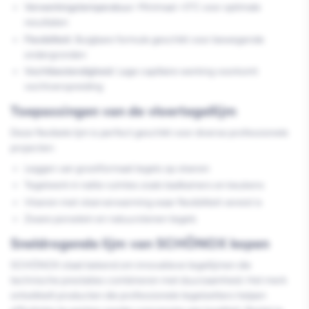
Verwerkingstemperatuur:
Minimaal +5°C voor optimale
resultaten
Flexibiliteit:
Buigbare formule geschikt voor bewegende
ondergronden
Vochtbestendigheid:
Lage capillaire werking voorkomt
vochtverspreiding
Toepassingen van de vloertegellijm
Deze flexibele lijm is perfect geschikt voor diverse professionele
projecten:
Leggen van grootformaat tegels op vloeren
Tegelwerk in natte ruimtes zoals badkamers en keukens
Vloeren met vloerverwarming waar flexibiliteit vereist is
Zware porselein en natuurstenen tegels
Sneldrogende lijm van SCHÖNOX kopen
SCHÖNOX staat bekend om innovatieve tegellijmen die
technische prestaties combineren met duurzaamheid. Het merk
ontwikkelt producten die professionele tegelzetters helpen