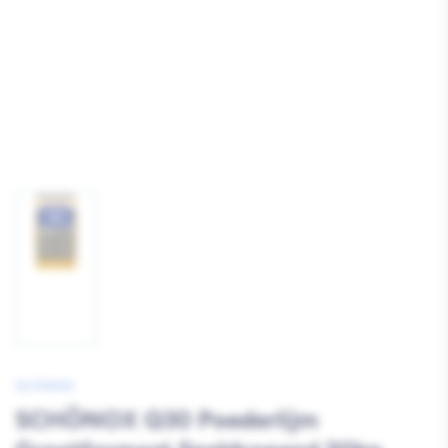
Afbeelding
1
laden
SCHÖNOX
SCHÖNOX Q30 Poederlijm