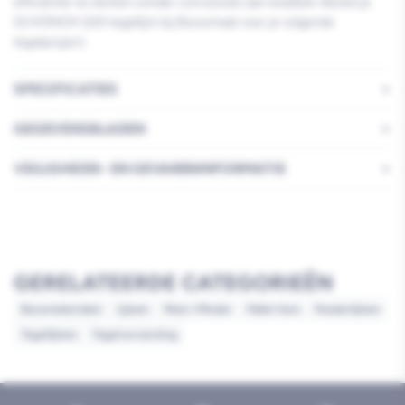
efficiënter te werken zonder concessies aan kwaliteit. Bestel je
SCHÖNOX Q30 tegellijm bij Bouwmaat voor je volgende
tegelproject.
SPECIFICATIES
GEGEVENSBLADEN
VEILIGHEIDS- EN GEVARENINFORMATIE
GERELATEERDE CATEGORIEËN
Bouwmaterialen
Lijmen
Meer=Minder
Pallet item
Poederlijmen
Tegellijmen
Tegelverwerking