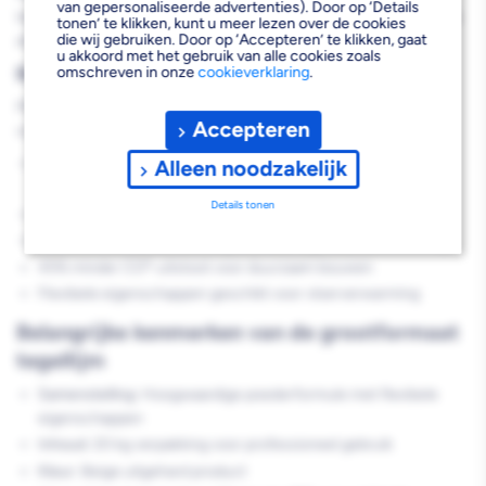
van gepersonaliseerde advertenties). Door op ‘Details
tegelzetters die werken met zware en grote tegels in zowel droge
tonen’ te klikken, kunt u meer lezen over de cookies
die wij gebruiken. Door op ‘Accepteren’ te klikken, gaat
als natte ruimtes.
u akkoord met het gebruik van alle cookies zoals
Belangrijkste voordelen
omschreven in onze
cookieverklaring
.
Met de SCHÖNOX Q30 poederlijm profiteer je van de volgende
Accepteren
voordelen:
Lange verwerkingstijd van 1 uur voor nauwkeurige
Alleen noodzakelijk
tegelplaatsing
Details tonen
Snelle uitharding - afvoegen mogelijk na 2 uur
Uitstekende vochtbestendigheid door lage capillaire werking
45% minder CO²-uitstoot voor duurzaam bouwen
Flexibele eigenschappen geschikt voor vloerverwarming
Belangrijke kenmerken van de grootformaat
tegellijm
Samenstelling:
Hoogwaardige poederformule met flexibele
eigenschappen
Inhoud:
20 kg verpakking voor professioneel gebruik
Kleur:
Beige uitgehard product