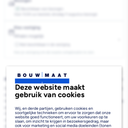
20kg
20kg
Bezorgen
Beschikbaar voor bezorgen
31
Voor 13:00 uur besteld, dinsdag 11 augustus bezorgd.
Kies vestiging
Afhalen mogelijk
›
Niet beschikbaar in de vestiging
-
Kies je vestiging om de exacte schaplocatie te zien.
PRODUCTBESCHRIJVING
Deze website maakt
De SCHÖNOX Q30 Poederlijm Grootformaat Sneldrogend 20kg is
gebruik van cookies
een innovatieve flexibele tegellijm die speciaal ontwikkeld is voor
het leggen van grootformaat tegels op vloeren. Deze sneldrogende
poederlijm combineert een lange verwerkingstijd van circa 1 uur
Wij, en derde partijen, gebruiken cookies en
soortgelijke technieken om ervoor te zorgen dat onze
met uitzonderlijke vochtbestendigheid en een 45% lagere CO²-
website goed functioneert, om uw voorkeuren op te
uitstoot. De flexibele formule zorgt voor optimale hechting op
slaan, om inzicht te krijgen in bezoekersgedrag, maar
ook voor marketing en social media doeleinden (tonen
steenachtige ondergronden en is ideaal voor professionele