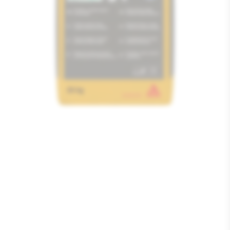
Media
1
openen