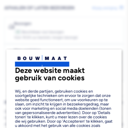
300ml
300ml
AFHALEN OF LATEN BEZORGEN
Wijzig vestiging
Bezorgen
Beschikbaar voor bezorgen
35
Voor 19:00 uur besteld, morgen bezorgd.
Kies vestiging
Afhalen mogelijk
›
Niet beschikbaar in de vestiging
Deze website maakt
-
gebruik van cookies
Kies je vestiging om de exacte schaplocatie te zien.
Wij, en derde partijen, gebruiken cookies en
soortgelijke technieken om ervoor te zorgen dat onze
website goed functioneert, om uw voorkeuren op te
PRODUCTBESCHRIJVING
slaan, om inzicht te krijgen in bezoekersgedrag, maar
ook voor marketing en social media doeleinden (tonen
De SCHÖNOX ES Siliconenkit Platinagrijs 300ml is een
van gepersonaliseerde advertenties). Door op ‘Details
tonen’ te klikken, kunt u meer lezen over de cookies
hoogwaardige voegkit speciaal ontwikkeld voor het professioneel
die wij gebruiken. Door op ‘Accepteren’ te klikken, gaat
afdichten en verzegelen van aansluitings- en bewegingsvoegen bij
u akkoord met het gebruik van alle cookies zoals