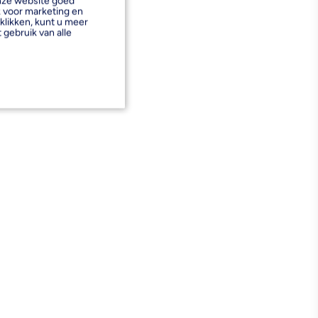
onze website goed
k voor marketing en
klikken, kunt u meer
 gebruik van alle