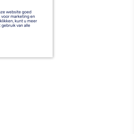
onze website goed
k voor marketing en
klikken, kunt u meer
 gebruik van alle