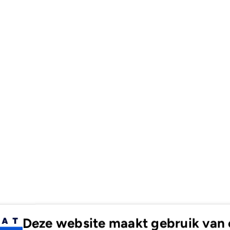
Deze website maakt gebruik van 