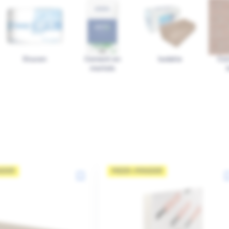
Stucen
Cement en
Isolatie
Con
mortels
NDER
MEER=MINDER