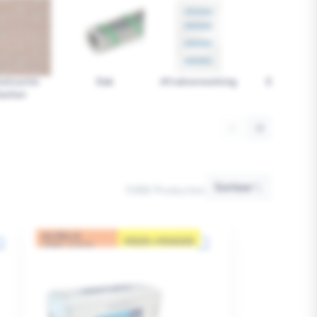
structie
Dak
Afvalverwerking
Emmers en
buiten
kuipen
Sorteer
Sorteer
1088 Producten
IN PRIJS
MEER=MINDER
VERLAAGD