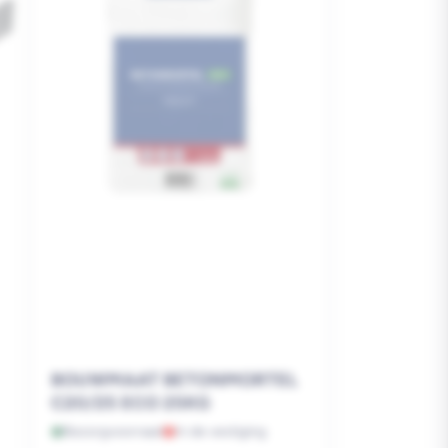
BOUWMAAT BETONMORTEL
C20/25 ECO 25KG
Bezorgvoorraad
In de vestiging