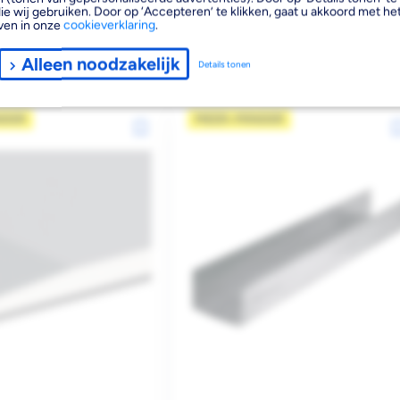
ie wij gebruiken. Door op ‘Accepteren’ te klikken, gaat u akkoord met het
ven in onze
cookieverklaring
.
Reguliere
25
€10,88
2
€8,20 per m
Alleen noodzakelijk
Details tonen
f 40 stuks
prijs
€9,79
vanaf 45 stuks
NDER
MEER=MINDER