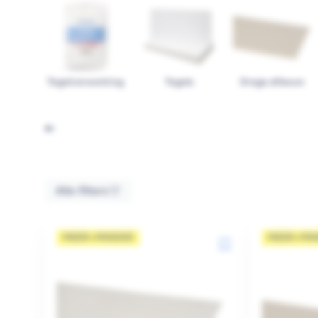
Tegelverwerking
Tegels
Droge afbouw
Alle filters
MEER=MINDER
MEER=MI