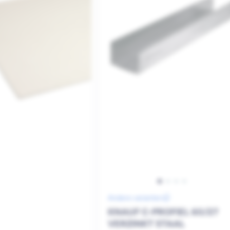
Andere varianten
KNAUF C-PROFIEL 60/27
VERZINKT STAAL