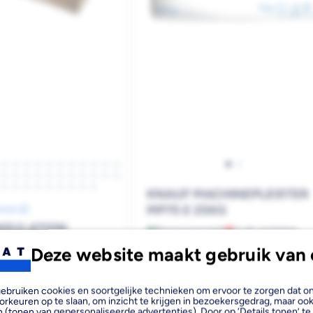
KNAUF MACHINEPLEISTER
MP75 E 25KG
anten
NSULATION
Bezorgvoorraad
In de vestiging
LL STEENWOL
Deze website maakt gebruik van 
EPLAAT
rraad
In de vestiging
00MM
, gebruiken cookies en soortgelijke technieken om ervoor te zorgen dat 
orkeuren op te slaan, om inzicht te krijgen in bezoekersgedrag, maar oo
 (tonen van gepersonaliseerde advertenties). Door op ‘Details tonen’ te 