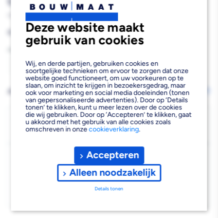
trap-snaps 4 stuks
572553
Deze website maakt
Reguliere
€4,29
gebruik van cookies
prijs
Aantal
Wij, en derde partijen, gebruiken cookies en
Aantal
Aantal
soortgelijke technieken om ervoor te zorgen dat onze
website goed functioneert, om uw voorkeuren op te
verlagen
verhogen
slaan, om inzicht te krijgen in bezoekersgedrag, maar
AFHALEN OF LATEN BEZORGEN
Wijzig vestiging
ook voor marketing en social media doeleinden (tonen
van gepersonaliseerde advertenties). Door op ‘Details
van
van
tonen’ te klikken, kunt u meer lezen over de cookies
die wij gebruiken. Door op ‘Accepteren’ te klikken, gaat
Loadlok
Loadlok
Bezorgen
u akkoord met het gebruik van alle cookies zoals
omschreven in onze
cookieverklaring
.
Niet beschikbaar voor bezorgen
0
Reparatie-
Reparatie-
ogen
ogen
Accepteren
Kies vestiging
LDPE
LDPE
Afhalen mogelijk
Alleen noodzakelijk
›
Wit
Wit
Niet beschikbaar in de vestiging
-
Details tonen
Kies je vestiging om de exacte schaplocatie te zien.
trap-
trap-