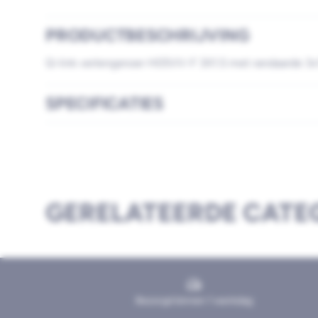
PRODUCTBESCHRIJVING
Q-link verlengsnoer H05VV-F 3X1.5 met randaarde 3
SPECIFICATIES
GERELATEERDE CATE
Bezorgd binnen 1 werkdag