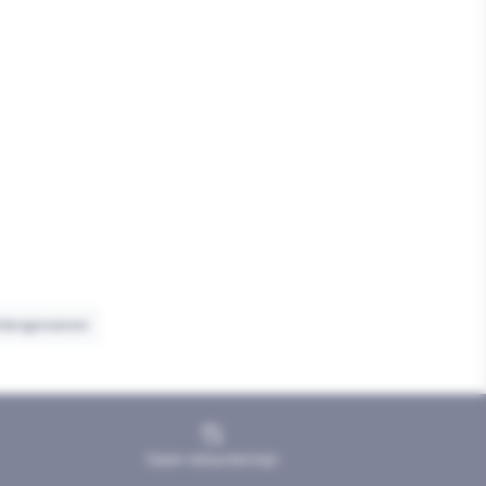
rlengsnoeren
Geen retourtermijn