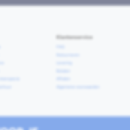
Klantenservice
e
FAQ
Retourneren
ce
Levering
Betalen
vloerspecie
Afhalen
erhuur
Algemene voorwaarden