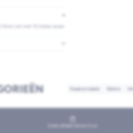
x1.5mm wit met 10 meter snoer
GORIEËN
Draad en kabels
Elektra
Ve
Gratis afhalen binnen 2 uur