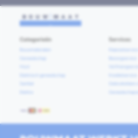
Categorieën
Services
Bouwmaterialen
Klaarzetservic
Gereedschap
Bezorgservice
Hout
Verfmengservi
Elektrisch gereedschap
Kredietservice
Sanitair
Gebruiksklare 
Elektra
Gereedschapv
Betaalmethoden