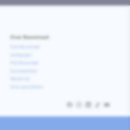
Over Bouwmaat
Over Bouwmaat
Vestigingen
Mijn Bouwmaat
Duurzaamheid
Werken bij
Onze specialisten
Facebook
Instagram
LinkedIn
TikTok
YouTube