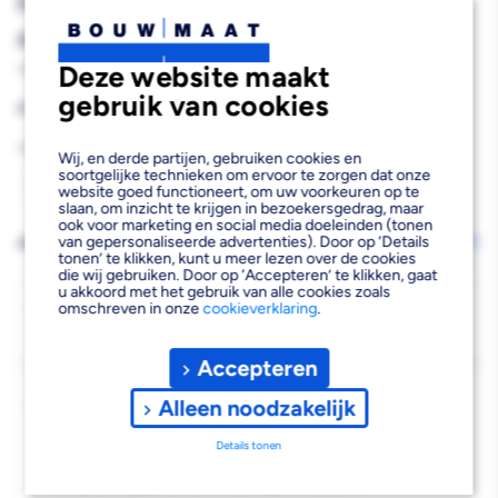
H05VVF 3x1,0 mm 10 meter snoer
zwart
Deze website maakt
760198
gebruik van cookies
Reguliere
€19,00
prijs
Aantal
Wij, en derde partijen, gebruiken cookies en
soortgelijke technieken om ervoor te zorgen dat onze
Aantal
Aantal
website goed functioneert, om uw voorkeuren op te
slaan, om inzicht te krijgen in bezoekersgedrag, maar
ook voor marketing en social media doeleinden (tonen
verlagen
verhogen
AFHALEN OF LATEN BEZORGEN
van gepersonaliseerde advertenties). Door op ‘Details
Wijzig vestiging
tonen’ te klikken, kunt u meer lezen over de cookies
van
van
die wij gebruiken. Door op ‘Accepteren’ te klikken, gaat
u akkoord met het gebruik van alle cookies zoals
Q-
Q-
Bezorgen
omschreven in onze
cookieverklaring
.
Niet beschikbaar voor bezorgen
0
Link
Link
Accepteren
Kabelhaspel
Kabelhaspel
Kies vestiging
Alleen noodzakelijk
randaarde
randaarde
Afhalen mogelijk
›
Details tonen
H05VVF
H05VVF
Niet beschikbaar in de vestiging
-
Kies je vestiging om de exacte schaplocatie te zien.