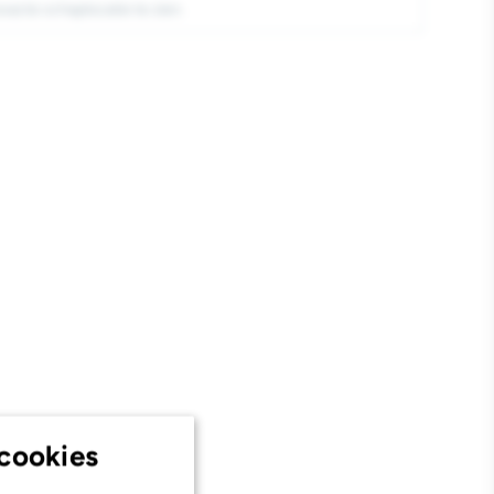
exacte schaplocatie te zien.
rt
cookies