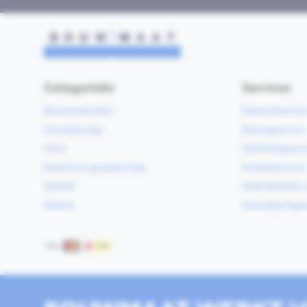
Categorieën
Services
Bouwmaterialen
Klaarzetservic
Gereedschap
Bezorgservice
Hout
Verfmengservi
Elektrisch gereedschap
Kredietservice
Sanitair
Gebruiksklare 
Elektra
Gereedschapv
Betaalmethoden