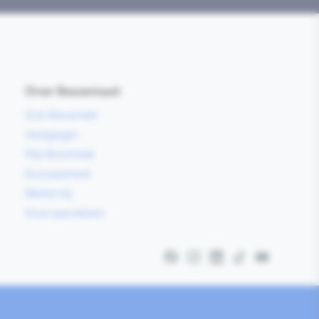
Over Bouwmaat
Over Bouwmaat
Vestigingen
Mijn Bouwmaat
Duurzaamheid
Werken bij
Onze specialisten
Facebook
Instagram
LinkedIn
TikTok
YouTube