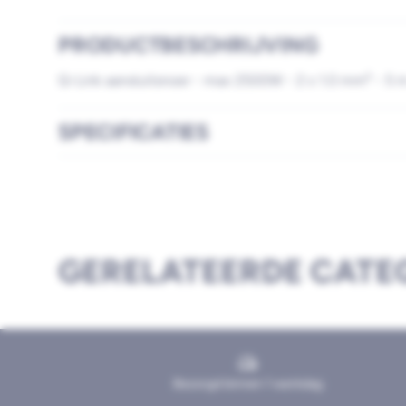
PRODUCTBESCHRIJVING
Q-Link aansluitsnoer - max 2500W - 2 x 1.0 mm² - 5 m
SPECIFICATIES
GERELATEERDE CATE
Bezorgd binnen 1 werkdag