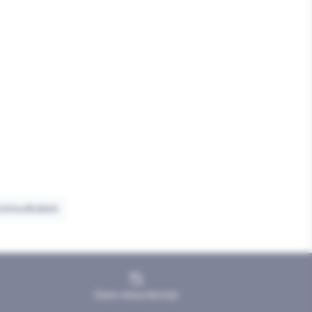
ishoudkabels
Geen retourtermijn