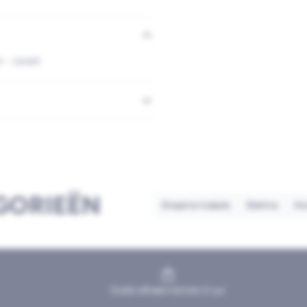
 - zwart
GORIEËN
Draad en kabels
Elektra
Hu
Gratis afhalen binnen 2 uur