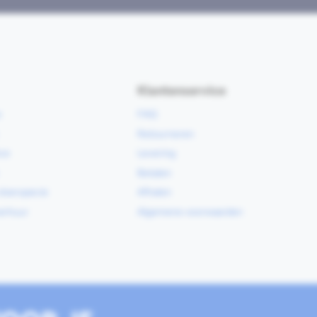
Klantenservice
e
FAQ
Retourneren
ce
Levering
Betalen
vloerspecie
Afhalen
erhuur
Algemene voorwaarden