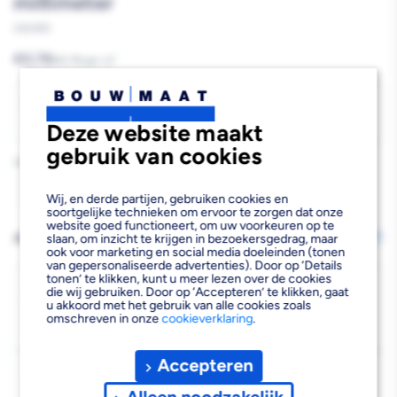
millimeter
242495
Reguliere
€0,78
1
€0,78 per m
prijs
Kies breedte
›
10 millimeter
Deze website maakt
gebruik van cookies
Aantal
Aantal
Aantal
Wij, en derde partijen, gebruiken cookies en
soortgelijke technieken om ervoor te zorgen dat onze
website goed functioneert, om uw voorkeuren op te
verlagen
verhogen
AFHALEN OF LATEN BEZORGEN
slaan, om inzicht te krijgen in bezoekersgedrag, maar
Wijzig vestiging
ook voor marketing en social media doeleinden (tonen
van
van
van gepersonaliseerde advertenties). Door op ‘Details
tonen’ te klikken, kunt u meer lezen over de cookies
Platprofiel
Platprofiel
Bezorgen
die wij gebruiken. Door op ‘Accepteren’ te klikken, gaat
u akkoord met het gebruik van alle cookies zoals
Beschikbaar voor bezorgen
18
Aluminium
Aluminium
omschreven in onze
cookieverklaring
.
Voor 19:00 uur besteld, dinsdag 11 augustus bezorgd.
Brute
Brute
Accepteren
Kies vestiging