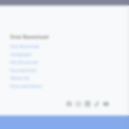
Over Bouwmaat
Over Bouwmaat
Vestigingen
Mijn Bouwmaat
Duurzaamheid
Werken bij
Onze specialisten
Facebook
Instagram
LinkedIn
TikTok
YouTube