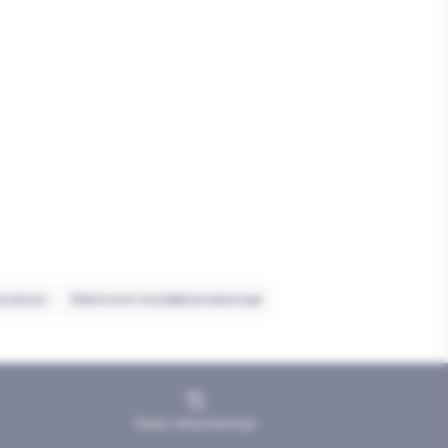
stukken
Elektrisch installatiemateriaal
Geen retourtermijn