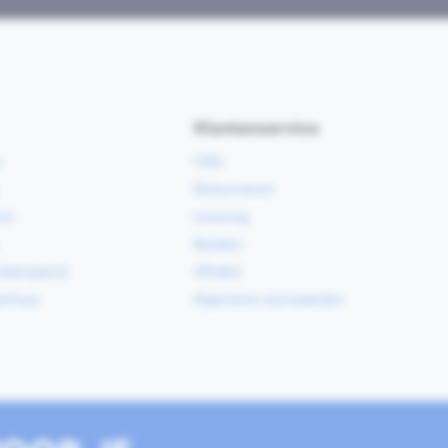
Klantenservice
e
FAQ
Retourneren
ce
Levering
Betalen
vloerspecie
Afhalen
erhuur
Algemene voorwaarden