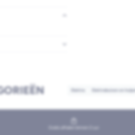
GORIEËN
Elektra
Elektrabuizen en hulp
Gratis afhalen binnen 2 uur