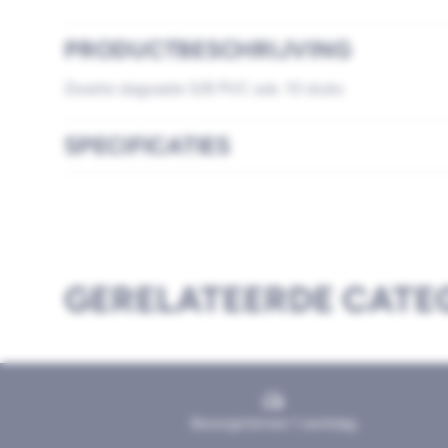
PRODUCTBESCHRIJVING
Zwarte slagvaste 5/8 PVC sok. 10 stuks
SPECIFICATIES
GERELATEERDE CATE
Bezorgd binnen 1 werkdag