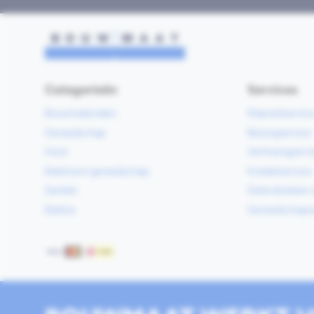
Categorieën
Services
Bouwmaterialen
Klaarzetservic
Gereedschap
Bezorgservice
Hout
Verfmengservi
Elektrisch gereedschap
Kredietservice
Sanitair
Gebruiksklare 
Elektra
Gereedschapv
Betaalmethoden