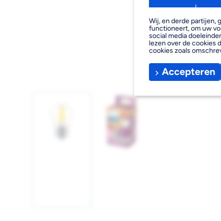
Wij, en derde partijen
functioneert, om uw vo
social media doeleinden
lezen over de cookies d
cookies zoals omschre
Accepteren
Afbeelding
Afbeelding
1
2
laden
laden