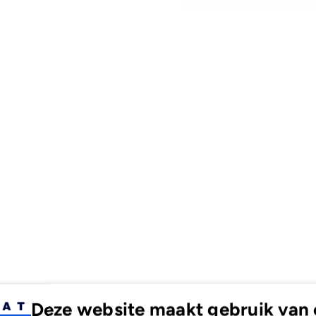
P45
P45
WGD90
WG
CL
CL
SRT4
SRT
Deze website maakt gebruik van 