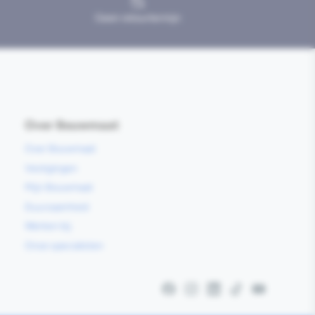
Geen retourtermijn
Over Bouwmaat
Over Bouwmaat
Vestigingen
Mijn Bouwmaat
Duurzaamheid
Werken bij
Onze specialisten
Facebook
Instagram
LinkedIn
TikTok
YouTube