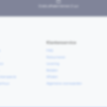
Gratis afhalen binnen 2 uur
Klantenservice
e
FAQ
Retourneren
ce
Levering
Betalen
vloerspecie
Afhalen
erhuur
Algemene voorwaarden