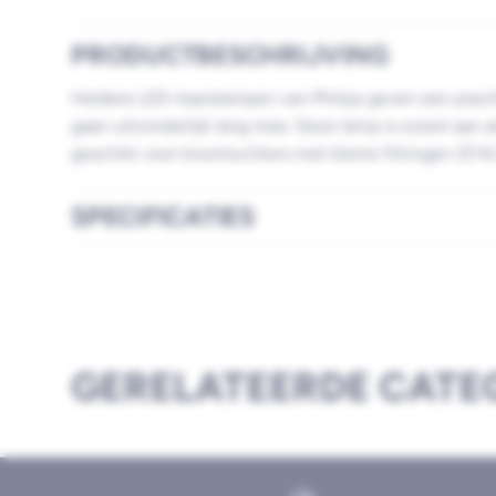
PRODUCTBESCHRIJVING
Heldere LED-kaarslampen van Philips geven een pracht
gaan uitzonderlijk lang mee. Deze lamp is zowel aan al
geschikt voor kroonluchters met kleine fittingen (E14)
SPECIFICATIES
GERELATEERDE CATE