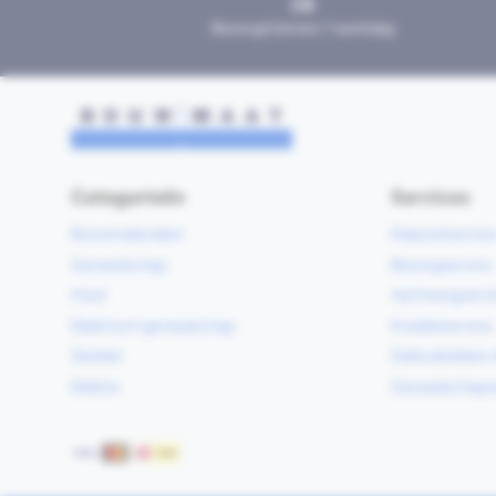
Bezorgd binnen 1 werkdag
Categorieën
Services
Bouwmaterialen
Klaarzetservic
Gereedschap
Bezorgservice
Hout
Verfmengservi
Elektrisch gereedschap
Kredietservice
Sanitair
Gebruiksklare 
Elektra
Gereedschapv
Betaalmethoden