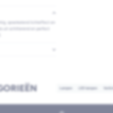
ig, sprankelend lichteffect en
s uit schitterend en perfect
.
GORIEËN
Lampen
LED lampen
Verli