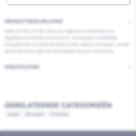
ND
ND
1PFSRT4
1PFSRT4
Warmwit
Warmwit
PRODUCTBESCHRIJVING
Mat
Mat
State-of-the-art LED-lamp voor algemene verlichting voor
dagelijkse activiteiten binnenshuis. Je bespaart onmiddellijk
energiekosten en hoeft de lamp minder vaak te vervangen, zonder
dat dit ten koste gaat van de kwaliteit van jouw verlichting.
SPECIFICATIES
GERELATEERDE CATEGORIEËN
Lampen
LED lampen
Verlichting