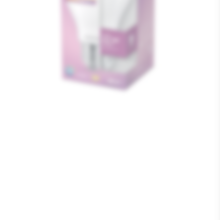
Media
1
openen