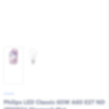
Afbeelding
Afbeelding
1
2
laden
laden
PHILIPS
Philips LED Classic 60W A60 E27 ND