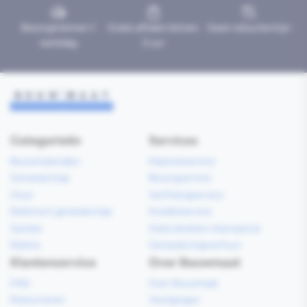
Bezorgd binnen 1
Gratis afhalen binnen
Geen retourtermijn
werkdag
2 uur
Categorieën
Services
Bouwmaterialen
Klaarzetservice
Gereedschap
Bezorgservice
Hout
Verfmengservice
Elektrisch gereedschap
Kredietservice
Sanitair
Gebruiksklare vloerspecie
Elektra
Gereedschapverhuur
Klantenservice
Over Bouwmaat
FAQ
Over Bouwmaat
Retourneren
Vestigingen