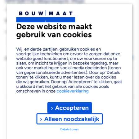
1PFSRT4 Warmwit Mat
10000400
Reguliere
€8,74
Deze website maakt
prijs
gebruik van cookies
Aantal
Aantal
Aantal
Wij, en derde partijen, gebruiken cookies en
soortgelijke technieken om ervoor te zorgen dat onze
verlagen
verhogen
AFHALEN OF LATEN BEZORGEN
website goed functioneert, om uw voorkeuren op te
Wijzig vestiging
slaan, om inzicht te krijgen in bezoekersgedrag, maar
van
van
ook voor marketing en social media doeleinden (tonen
van gepersonaliseerde advertenties). Door op ‘Details
Philips
Philips
Bezorgen
tonen’ te klikken, kunt u meer lezen over de cookies
die wij gebruiken. Door op ‘Accepteren’ te klikken, gaat
Beschikbaar voor bezorgen
21
LED
LED
u akkoord met het gebruik van alle cookies zoals
Voor 19:00 uur besteld, morgen bezorgd.
omschreven in onze
cookieverklaring
.
Classic
Classic
Kies vestiging
Accepteren
60W
60W
Afhalen mogelijk
›
A60
A60
Alleen noodzakelijk
Niet beschikbaar in de vestiging
-
E27
E27
Details tonen
Kies je vestiging om de exacte schaplocatie te zien.