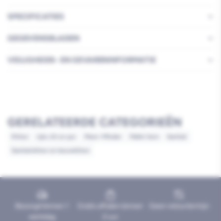
SPECIFICATIES
GEGEVENSBLADEN
VEILIGHEIDS- EN GEVARENINFORMATIE
GERELATEERDE CATEGORIEËN
Kitten
Lijm, kit en pur
Meer=Minder
Pallet item
Sanitair
Sanitairkitten en bouwkitten
Bezorgd binnen 1
Gratis afhalen binnen
Geen retourtermijn
werkdag
2 uur