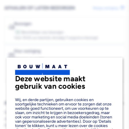
Siliconenkit
Siliconenkit
AFHALEN OF LATEN BEZORGEN
Wijzig vestiging
310ml
310ml
Bezorgen
Beschikbaar voor bezorgen
12
Voor 19:00 uur besteld, dinsdag 11 augustus bezorgd.
Kies vestiging
Afhalen mogelijk
›
Niet beschikbaar in de vestiging
-
Deze website maakt
Kies je vestiging om de exacte schaplocatie te zien.
gebruik van cookies
Wij, en derde partijen, gebruiken cookies en
PRODUCTBESCHRIJVING
soortgelijke technieken om ervoor te zorgen dat onze
website goed functioneert, om uw voorkeuren op te
De PCI Silcoferm S Siliconenkit Wit 310ml is een professionele
slaan, om inzicht te krijgen in bezoekersgedrag, maar
ook voor marketing en social media doeleinden (tonen
siliconenkit die uitstekend presteert bij zowel binnen- als
van gepersonaliseerde advertenties). Door op ‘Details
buitentoepassingen. Deze hoogwaardige voegkit hecht zonder
tonen’ te klikken, kunt u meer lezen over de cookies