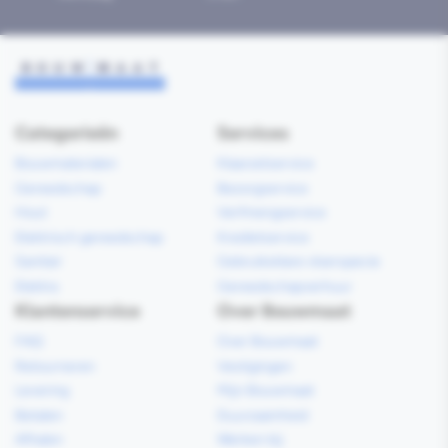
Categorieën
Services
Bouwmaterialen
Klaarzetservice
Gereedschap
Bezorgservice
Hout
Verfmengservice
Elektrisch gereedschap
Kredietservice
Sanitair
Gebruiksklare vloerspecie
Elektra
Gereedschapverhuur
Klantenservice
Over Bouwmaat
FAQ
Over Bouwmaat
Retourneren
Vestigingen
Levering
Mijn Bouwmaat
Betalen
Duurzaamheid
Afhalen
Werken bij