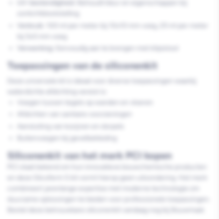
UV-bestendigheid:
Behoudt kleur en eigenschappen bij
zonlichtblootstelling
Verbruik:
100 ml per meter bij 10x10 mm voeg, 25 ml per meter
bij 5x5 mm voeg
Verwerking:
Eenvoudig aan te brengen met kitpistool
Toepassingen van de siliconenkit
Deze universele kit is ideaal voor diverse toepassingen waarbij
waterdichte afdichting vereist is:
Voegen tussen tegels op wanden en vloeren
Afdichten van sanitaire voorzieningen
Aansluiting van kozijnen en dorpels
Buitenvoegen bij gevelbekleding
Siliconenkit van het merk PCI kopen
PCI staat bekend om hun innovatieve bouwchemische producten
en deze Silcoferm S kit vormt hierop geen uitzondering. Het merk
combineert jarenlange expertise met moderne technologie om
duurzame oplossingen te bieden voor professionele toepassingen.
Bestel deze betrouwbare siliconenkit vandaag nog bij Bouwmaat.