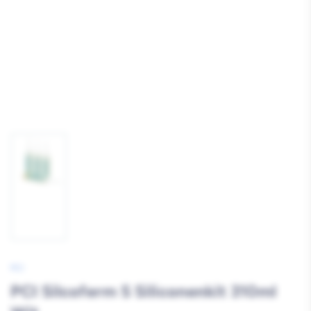
Afbeelding
1
laden
PCI
PCI Silcoferm S Siliconenkit 310ml