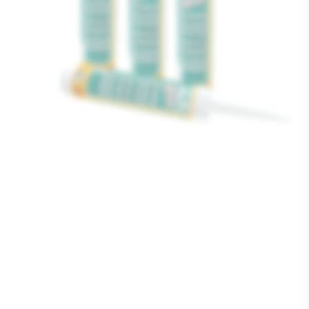
Media
1
openen