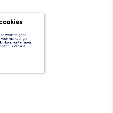
cookies
onze website goed
k voor marketing en
klikken, kunt u meer
 gebruik van alle