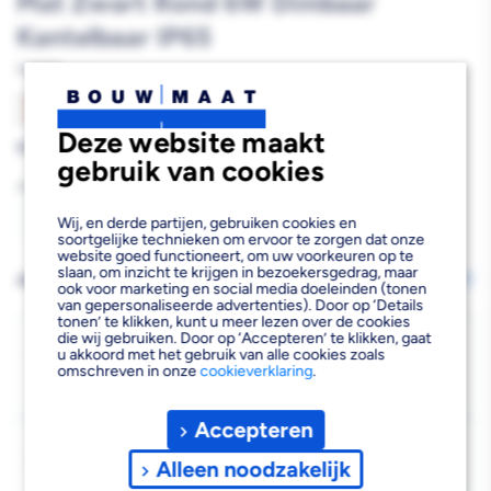
Mat Zwart Rond 6W Dimbaar
Kantelbaar IP65
824739
A
F
G
Deze website maakt
Reguliere
€40,67
gebruik van cookies
prijs
Aantal
Wij, en derde partijen, gebruiken cookies en
Aantal
Aantal
soortgelijke technieken om ervoor te zorgen dat onze
website goed functioneert, om uw voorkeuren op te
verlagen
verhogen
slaan, om inzicht te krijgen in bezoekersgedrag, maar
AFHALEN OF LATEN BEZORGEN
Wijzig vestiging
ook voor marketing en social media doeleinden (tonen
van
van
van gepersonaliseerde advertenties). Door op ‘Details
tonen’ te klikken, kunt u meer lezen over de cookies
die wij gebruiken. Door op ‘Accepteren’ te klikken, gaat
Paulmann
Paulmann
Bezorgen
u akkoord met het gebruik van alle cookies zoals
omschreven in onze
cookieverklaring
.
Beschikbaar voor bezorgen
2
Inbouwspot
Inbouwspot
Voor 19:00 uur besteld, morgen bezorgd.
Nova
Nova
Accepteren
Kies vestiging
Plus
Plus
Alleen noodzakelijk
Afhalen mogelijk
›