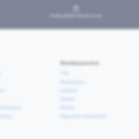
Gratis afhalen binnen 2 uur
Klantenservice
e
FAQ
Retourneren
ce
Levering
Betalen
vloerspecie
Afhalen
erhuur
Algemene voorwaarden