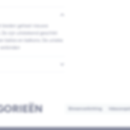
at bieden geheel nieuwe
Ze zijn uitstekend geschikt
van balies en balkons. De unieke
 verbinden
GORIEËN
Binnenverlichting
Inbouwspo