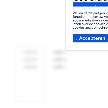
Wij, en derde partijen
functioneert, om uw vo
social media doeleinden
lezen over de cookies d
cookies zoals omschre
Accepteren
Afbeelding
Afbeelding
1
2
laden
laden