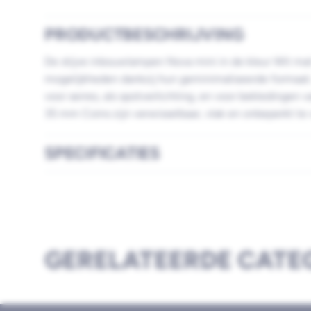
PRODUCTBESCHRIJVING
De stijve inbouwlampen Nova mini in de kleur Wit m
mogelijkheden dankzij hun geminimaliseerde formaat. 
voor serres, als spotverlichting, en voor bekledingen 
35 mm Coins zijn verwisselbaar, vlak en onbeperkt te
SPECIFICATIES
GERELATEERDE CATE