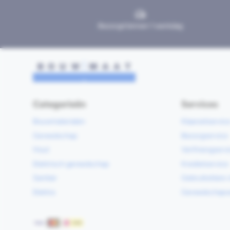
Bezorgd binnen 1 werkdag
Categorieën
Services
Bouwmaterialen
Klaarzetservic
Gereedschap
Bezorgservice
Hout
Verfmengservi
Elektrisch gereedschap
Kredietservice
Sanitair
Gebruiksklare 
Elektra
Gereedschapv
Betaalmethoden