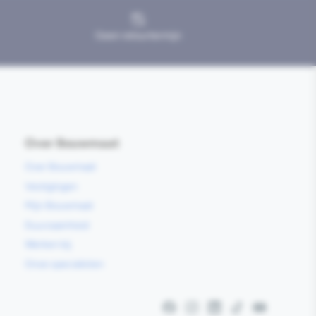
Geen retourtermijn
Over Bouwmaat
Over Bouwmaat
Vestigingen
Mijn Bouwmaat
Duurzaamheid
Werken bij
Onze specialisten
Facebook
Instagram
LinkedIn
TikTok
YouTube