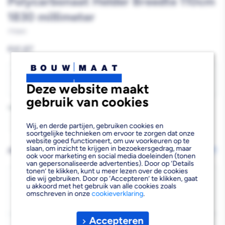
Polycarbonaat Helder Breedte 110cm
1830 millimeter
775841
Reguliere
€41,87
prijs
Kies lengte
›
1830 millimeter
Deze website maakt
gebruik van cookies
Aantal
Wij, en derde partijen, gebruiken cookies en
Aantal
Aantal
soortgelijke technieken om ervoor te zorgen dat onze
website goed functioneert, om uw voorkeuren op te
verlagen
verhogen
slaan, om inzicht te krijgen in bezoekersgedrag, maar
AFHALEN OF LATEN BEZORGEN
Wijzig vestiging
ook voor marketing en social media doeleinden (tonen
van
van
van gepersonaliseerde advertenties). Door op ‘Details
tonen’ te klikken, kunt u meer lezen over de cookies
Owomak
Owomak
Bezorgen
die wij gebruiken. Door op ‘Accepteren’ te klikken, gaat
u akkoord met het gebruik van alle cookies zoals
Beschikbaar voor bezorgen
3
omschreven in onze
cookieverklaring
.
Golfplaat
Golfplaat
Voor 13:00 uur besteld, woensdag 12 augustus bezorgd.
177/51
177/51
Accepteren