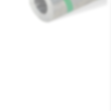
Media
1
openen