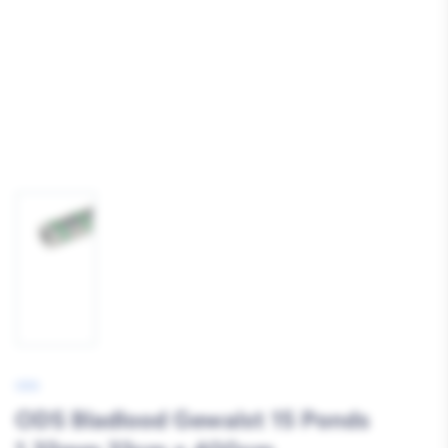
Afbeelding
1
laden
ODS
ODS Bladlood Gewalst 15 Ponds