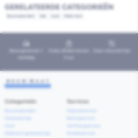
GERELATEERDE CATEGORIEËN
Bouwmaterialen
Dak
Lood
Pallet item
Bezorgd binnen 1
Gratis afhalen binnen
Geen retourtermijn
werkdag
2 uur
Categorieën
Services
Bouwmaterialen
Klaarzetservice
Gereedschap
Bezorgservice
Hout
Verfmengservice
Elektrisch gereedschap
Kredietservice