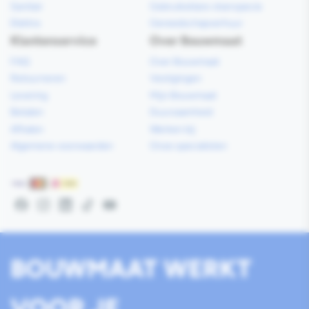
Sanitair
Gebruiksklare vloerspecie
Elektra
Gereedschapverhuur
Klantenservice
Over Bouwmaat
FAQ
Over Bouwmaat
Retourneren
Vestigingen
Levering
Mijn Bouwmaat
Betalen
Duurzaamheid
Afhalen
Werken bij
Algemene voorwaarden
Onze specialisten
Betaalmethoden
Facebook
Instagram
LinkedIn
TikTok
YouTube
BOUWMAAT WERKT
VOOR JE