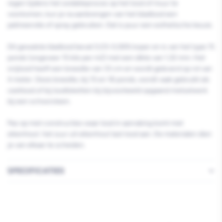
regen tijdens het oxidatieproces op het lood of muur te
voorkomen, kun je na aanbrengen van het bladlood een
patineerolie of spray gebruiken. Dat is puur een esthetische keuze.
Dit gewalste bladlood bevat 0,03-0,06% koper en is van het type 15
ponds (ongeveer 15 kilo per m2) met een dikte van 1,32 mm. Het
snijlood heeft een breedte van 33 cm en wordt geleverd op rol van
4 meter. Deze breedte, bij 15 en 18 ponds, wordt vaak gebruikt als
voetlood of bij loodloketten bij bijvoorbeeld opgaand metselwerk
bij een schoorsteen.
Pas op met constructies waar lood in aanraking komt met
eikenhout: het zuur uit eikenhout tast lood aan. De materialen dien
je van elkaar te scheiden.
SPECIFICATIES