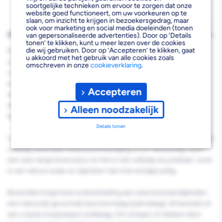
33cm
33cm
soortgelijke technieken om ervoor te zorgen dat onze
website goed functioneert, om uw voorkeuren op te
x
x
slaan, om inzicht te krijgen in bezoekersgedrag, maar
ook voor marketing en social media doeleinden (tonen
400cm
400cm
PRODUCTBESCHRIJVING
van gepersonaliseerde advertenties). Door op ‘Details
tonen’ te klikken, kunt u meer lezen over de cookies
die wij gebruiken. Door op ‘Accepteren’ te klikken, gaat
Een belangrijk materiaal om een dak af te werken is bladlood. Het
u akkoord met het gebruik van alle cookies zoals
zachte, flexibele materiaal plooi en klop je eenvoudig in de juiste
omschreven in onze
cookieverklaring
.
vorm, zonder dat er soldeer- of lasnaden nodig zijn. Met een
loodslab realiseer je een perfecte en blijvend waterdichte
Accepteren
afwerking van dakranden aan bijvoorbeeld dakkapellen,
dakvensters, schoorsteen of aanhechtingen met muren. Zo
Alleen noodzakelijk
bescherm je je woning blijvend tegen vocht.
Details tonen
Lood is een betrouwbaar product: het behoudt zijn eigenschappen
volledig, doorstaat milieuverontreiniging, is UV-bestendig, heeft
een zeer lange levensduur en het is ook volledig recyclebaar. Lood
is van nature zwaar en daardoor niet snel windgevoelig.
Bovendien krijgt lood na blootstelling aan weersomstandigheden
een natuurlijk gevormde beschermlaag (patinalaag), dit bestaat uit
een vrijwel onoplosbare oxidelaag. Om strepen of vlekken door