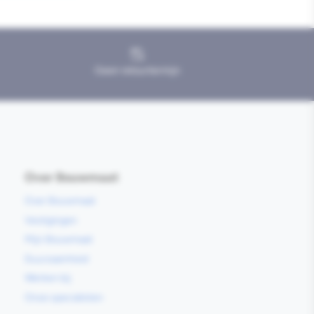
Geen retourtermijn
Over Bouwmaat
Over Bouwmaat
Vestigingen
Mijn Bouwmaat
Duurzaamheid
Werken bij
Onze specialisten