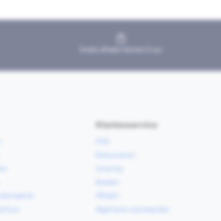
Gratis afhalen binnen 2 uur
Klantenservice
e
FAQ
Retourneren
ce
Levering
Betalen
vloerspecie
Afhalen
erhuur
Algemene voorwaarden