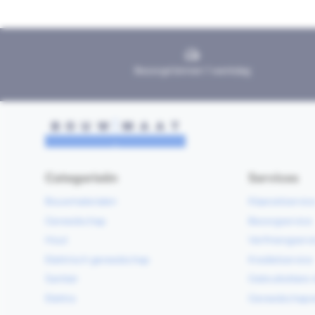
Bezorgd binnen 1 werkdag
Categorieën
Services
Bouwmaterialen
Klaarzetservic
Gereedschap
Bezorgservice
Hout
Verfmengservi
Elektrisch gereedschap
Kredietservice
Sanitair
Gebruiksklare 
Elektra
Gereedschapv