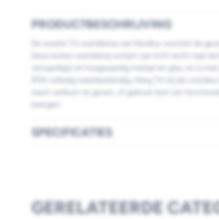
PRODUCTBESCHRIJVING
De zwarte Tin wandlamp van Nordlux voorziet de gevel
Deze buiten wandlamp schijnt zijn licht recht naar be
vervaardigd uit hoogwaardig metaal en glas, en is m
IP54 volledig weerbestendig. Hang Tin bij de voordeur
warm welkom te geven, of gebruik hem om functionele 
brengen.
SPECIFICATIES
GERELATEERDE CATE