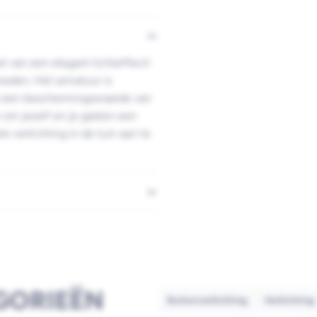
 van een elegant lichteffect!
neden. Het armatuur is
et een beschermingswaarde van
 om jezelf en je gasten een
verlichting in de tuin aan te
GORIEËN
Buitenverlichting
Verlichting