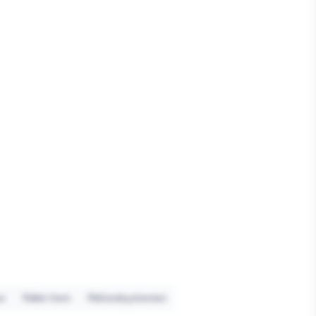
uw
Pallet item
Plafondsystemen