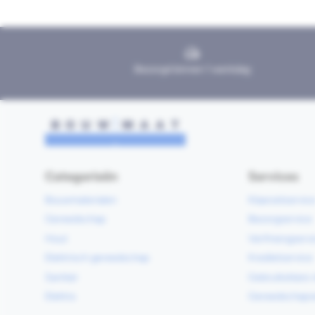
Bezorgd binnen 1 werkdag
Categorieën
Services
Bouwmaterialen
Klaarzetservic
Gereedschap
Bezorgservice
Hout
Verfmengservi
Elektrisch gereedschap
Kredietservice
Sanitair
Gebruiksklare 
Elektra
Gereedschapv