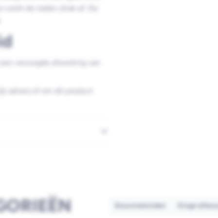
en werk de naden strak af. De
.
id
t een verzorgde afwerking van
jk advies of om dit product
GORIEËN
Bouwmaterialen
Droge afbo