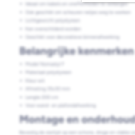
Ideaal om kabels en oneffenheden te verbergen
Ook geschikt om scheuren netjes weg te werken
Lichtgewicht polystyreen
Kan overschilderd worden
Geschikt voor decoratieve binnenafwerking
Belangrijke kenmerken
Model Nomastyl F
Materiaal polystyreen
Kleur wit
Afmeting 35x30 mm
Lengte 200 cm
Voor wand- en plafondafwerking
Montage en onderhou
Bevestig de sierlijst op een schone, droge en vlakke