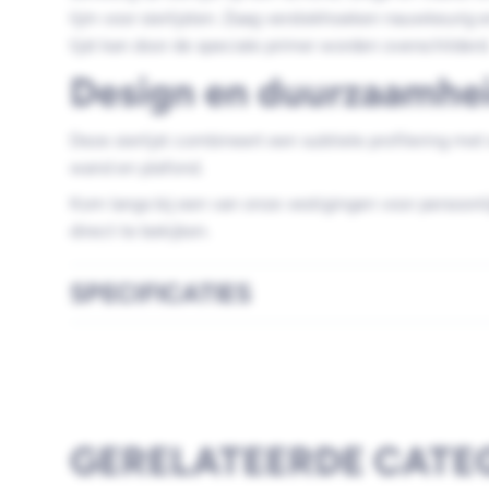
lijm voor sierlijsten. Zaag verstekhoeken nauwkeurig 
lijst kan door de speciale primer worden overschilderd
Design en duurzaamhe
Deze sierlijst combineert een subtiele profilering me
wand en plafond.
Kom langs bij een van onze vestigingen voor persoonli
direct te bekijken.
SPECIFICATIES
GERELATEERDE CATE