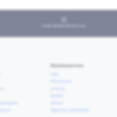
Gratis afhalen binnen 2 uur
Klantenservice
e
FAQ
Retourneren
ce
Levering
Betalen
vloerspecie
Afhalen
erhuur
Algemene voorwaarden