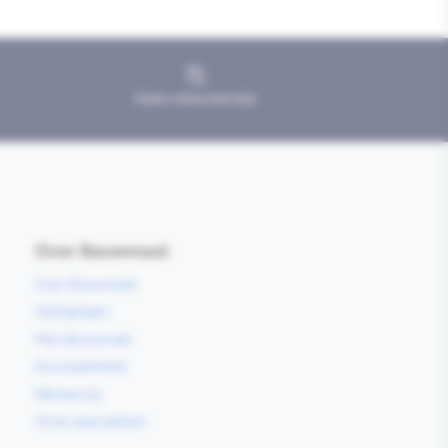
Geen retourtermijn
Over Bouwmaat
Over Bouwmaat
Vestigingen
Mijn Bouwmaat
Duurzaamheid
Werken bij
Onze specialisten