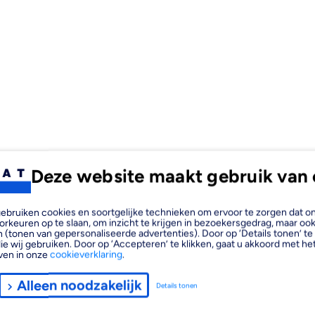
Deze website maakt gebruik van 
 sierlijst van 35x30 mm en 200
, gebruiken cookies en soortgelijke technieken om ervoor te zorgen dat 
orkeuren op te slaan, om inzicht te krijgen in bezoekersgedrag, maar oo
nd. Deze sierlijst is eenvoudig
 (tonen van gepersonaliseerde advertenties). Door op ‘Details tonen’ te 
n discreet te verbergen.
ie wij gebruiken. Door op ‘Accepteren’ te klikken, gaat u akkoord met het
ven in onze
cookieverklaring
.
Alleen noodzakelijk
Details tonen